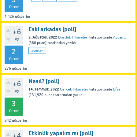
Yorum
1,426
gösterim
Eski arkadas [poll]
+6
2, Ağustos, 2022
Dostluk Hikayeleri
kategorisinde
Aycan...
oy
(
380
puan)
tarafından
yazıldı
2
#gerçek
Yorum
276
gösterim
Nasıl? [poll]
+6
14, Temmuz, 2022
Gerçek Hikayeler
kategorisinde
Efsa
oy
(
231,920
puan)
tarafından
yazıldı
3
Yorum
342
gösterim
Etkinlik yapalım mı [poll]
+4