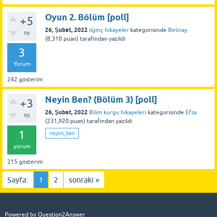
Oyun 2. Bölüm [poll]
+5
26, Şubat, 2022
ilginç hikayeler
kategorisinde
Belinay
oy
(
8,310
puan)
tarafından
yazıldı
3
Yorum
242
gösterim
Neyin Ben? (Bölüm 3) [poll]
+3
26, Şubat, 2022
Bilim kurgu hikayeleri
kategorisinde
Efsa
oy
(
231,920
puan)
tarafından
yazıldı
1
neyim_ben
yorum
215
gösterim
Sayfa:
1
2
sonraki »
Powered by
Question2Answer