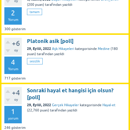
oy
(
200
puan)
tarafından
yazıldı
2
tamam
Yorum
300
gösterim
Platonik asik [poll]
+6
29, Eylül, 2022
Aşk Hikayeleri
kategorisinde
Medine
(
180
oy
puan)
tarafından
yazıldı
4
sesizlik
Yorum
717
gösterim
Sonraki hayal et hangisi için olsun?
+4
[poll]
oy
29, Eylül, 2022
Gerçek Hikayeler
kategorisinde
Hayal-et
1
(
22,760
puan)
tarafından
yazıldı
yorum
246
gösterim