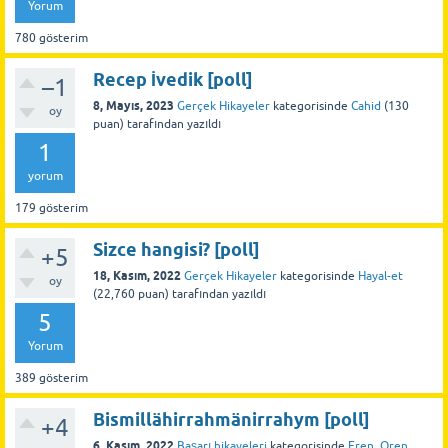
Yorum
780
gösterim
Recep İvedik [poll]
–1
8, Mayıs, 2023
Gerçek Hikayeler
kategorisinde
Cahid
(
130
oy
puan)
tarafından
yazıldı
1
yorum
179
gösterim
Sizce hangisi? [poll]
+5
18, Kasım, 2022
Gerçek Hikayeler
kategorisinde
Hayal-et
oy
(
22,760
puan)
tarafından
yazıldı
5
Yorum
389
gösterim
Bismillähirrahmänirrahym [poll]
+4
6, Kasım, 2022
Başarı hikayeleri
kategorisinde
Eren_Oren