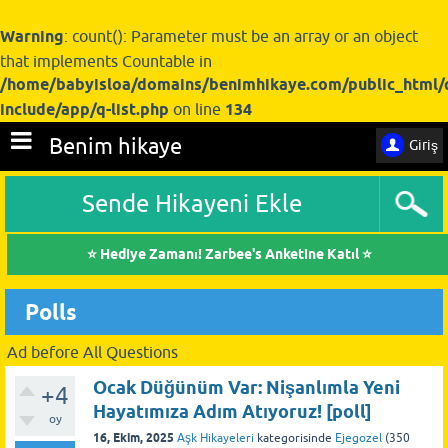
Warning
: count(): Parameter must be an array or an object
that implements Countable in
/home/babyisloa/domains/benimhikaye.com/public_html/
include/app/q-list.php
on line
134
Benim hikaye
Giriş
Sende Hikayeni Ekle
⭐ Hediye Zamanı! Zarbee's Anketine Katıl ⭐
Polls
Ad before All Questions
Ocak Düğünüm Var: Nişanlımla Yeni
+4
Hayatımıza Adım Atıyoruz! [poll]
oy
16, Ekim, 2025
Aşk Hikayeleri
kategorisinde
Ejegozel
(
350