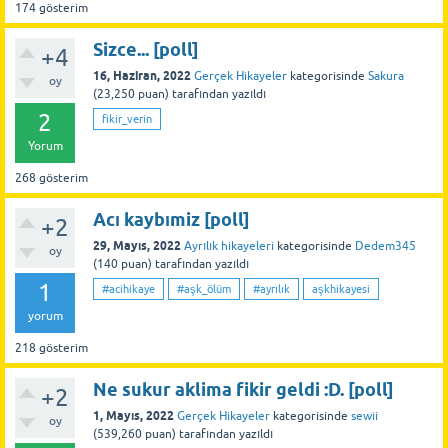
174
gösterim
Sizce... [poll]
+4
16, Haziran, 2022
Gerçek Hikayeler
kategorisinde
Sakura
oy
(
23,250
puan)
tarafından
yazıldı
2
fikir_verin
Yorum
268
gösterim
Acı kaybımiz [poll]
+2
29, Mayıs, 2022
Ayrılık hikayeleri
kategorisinde
Dedem345
oy
(
140
puan)
tarafından
yazıldı
1
#acihikaye
#aşk_ölüm
#ayrılık
aşkhikayesi
yorum
218
gösterim
Ne sukur aklima fikir geldi :D. [poll]
+2
1, Mayıs, 2022
Gerçek Hikayeler
kategorisinde
sewii
oy
(
539,260
puan)
tarafından
yazıldı