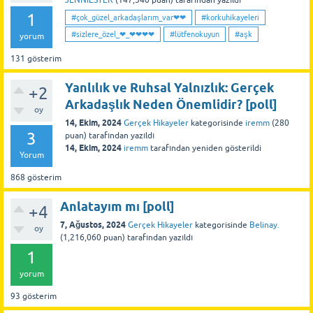
JENNIESTER
(
147,540
puan)
tarafından
yazıldı
1
#çok_güzel_arkadaşlarım_var❤❤
#korkuhikayeleri
#sizlere_özel_❤_❤❤❤❤
#lütfenokuyun
#aşk
yorum
131
gösterim
Yanlılık ve Ruhsal Yalnızlık: Gerçek
+2
Arkadaşlık Neden Önemlidir? [poll]
oy
14, Ekim, 2024
Gerçek Hikayeler
kategorisinde
iremm
(
280
3
puan)
tarafından
yazıldı
14, Ekim, 2024
iremm
tarafından
yeniden gösterildi
Yorum
868
gösterim
Anlatayım mı [poll]
+4
7, Ağustos, 2024
Gerçek Hikayeler
kategorisinde
Belinay.
oy
(
1,216,060
puan)
tarafından
yazıldı
1
yorum
93
gösterim