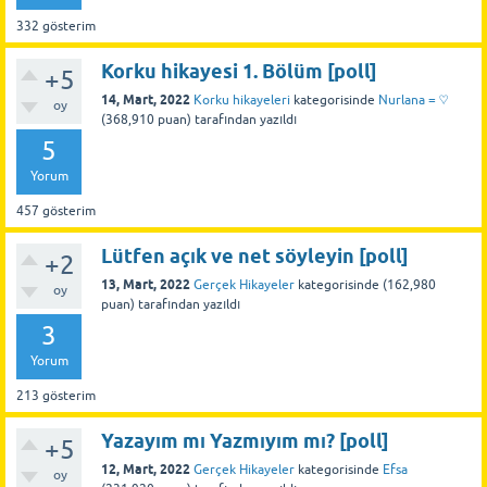
332
gösterim
Korku hikayesi 1. Bölüm [poll]
+5
14, Mart, 2022
Korku hikayeleri
kategorisinde
Nurlana = ♡
oy
(
368,910
puan)
tarafından
yazıldı
5
Yorum
457
gösterim
Lütfen açık ve net söyleyin [poll]
+2
13, Mart, 2022
Gerçek Hikayeler
kategorisinde
(
162,980
oy
puan)
tarafından
yazıldı
3
Yorum
213
gösterim
Yazayım mı Yazmıyım mı? [poll]
+5
12, Mart, 2022
Gerçek Hikayeler
kategorisinde
Efsa
oy