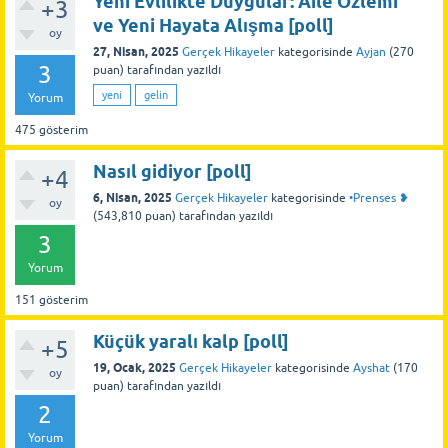
Yeni Evlilikte Duygular: Aile Özlemi
+3
ve Yeni Hayata Alışma [poll]
oy
27, Nisan, 2025
Gerçek Hikayeler
kategorisinde
Ayjan
(
270
3
puan)
tarafından
yazıldı
yeni
gelin
Yorum
475
gösterim
Nasıl gidiyor [poll]
+4
6, Nisan, 2025
Gerçek Hikayeler
kategorisinde
•Prenses ❥
oy
(
543,810
puan)
tarafından
yazıldı
3
Yorum
151
gösterim
Küçük yaralı kalp [poll]
+5
19, Ocak, 2025
Gerçek Hikayeler
kategorisinde
Ayshat
(
170
oy
puan)
tarafından
yazıldı
2
Yorum