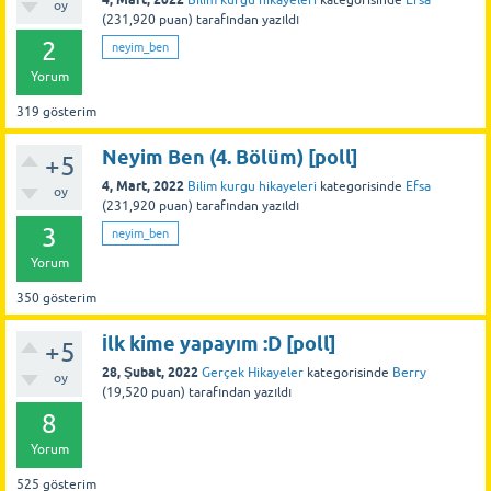
Bilim kurgu hikayeleri
kategorisinde
Efsa
oy
(
231,920
puan)
tarafından
yazıldı
2
neyim_ben
Yorum
319
gösterim
Neyim Ben (4. Bölüm) [poll]
+5
4, Mart, 2022
Bilim kurgu hikayeleri
kategorisinde
Efsa
oy
(
231,920
puan)
tarafından
yazıldı
3
neyim_ben
Yorum
350
gösterim
İlk kime yapayım :D [poll]
+5
28, Şubat, 2022
Gerçek Hikayeler
kategorisinde
Berry
oy
(
19,520
puan)
tarafından
yazıldı
8
Yorum
525
gösterim