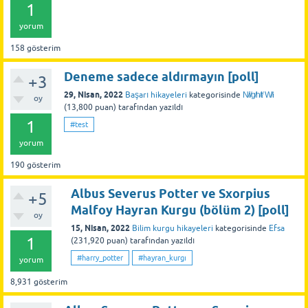
1
yorum
158
gösterim
Deneme sadece aldırmayın [poll]
+3
29, Nisan, 2022
Başarı hikayeleri
kategorisinde
N̸i̸g̸h̸t̸ W̸i
oy
(
13,800
puan)
tarafından
yazıldı
1
#test
yorum
190
gösterim
Albus Severus Potter ve Sxorpius
+5
Malfoy Hayran Kurgu (bölüm 2) [poll]
oy
15, Nisan, 2022
Bilim kurgu hikayeleri
kategorisinde
Efsa
1
(
231,920
puan)
tarafından
yazıldı
#harry_potter
#hayran_kurgı
yorum
8,931
gösterim