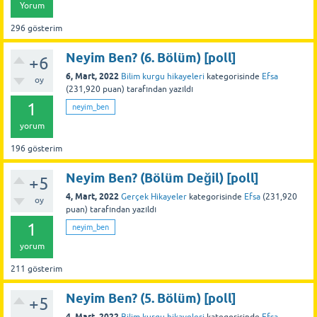
Yorum
296
gösterim
Neyim Ben? (6. Bölüm) [poll]
+6
6, Mart, 2022
Bilim kurgu hikayeleri
kategorisinde
Efsa
oy
(
231,920
puan)
tarafından
yazıldı
1
neyim_ben
yorum
196
gösterim
Neyim Ben? (Bölüm Değil) [poll]
+5
4, Mart, 2022
Gerçek Hikayeler
kategorisinde
Efsa
(
231,920
oy
puan)
tarafından
yazıldı
1
neyim_ben
yorum
211
gösterim
Neyim Ben? (5. Bölüm) [poll]
+5
4, Mart, 2022