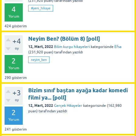
(
231,920
puan)
tarafından
yazıldı
4
#yeni_hikaye
Yorum
424
gösterim
Neyim Ben? (Bölüm 8) [poll]
+4
12, Mart, 2022
Bilim kurgu hikayeleri
kategorisinde
Efsa
oy
(
231,920
puan)
tarafından
yazıldı
2
neyim_ben
Yorum
290
gösterim
Bizim sınıf baştan ayağa kadar komedi
+3
filmi ya... [poll]
oy
12, Mart, 2022
Gerçek Hikayeler
kategorisinde
(
162,980
2
puan)
tarafından
yazıldı
Yorum
241
gösterim