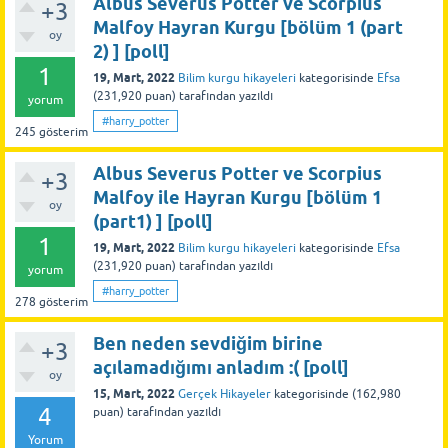
Albus Severus Potter ve Scorpius
+3
Malfoy Hayran Kurgu [bölüm 1 (part
oy
2) ] [poll]
1
19, Mart, 2022
Bilim kurgu hikayeleri
kategorisinde
Efsa
(
231,920
puan)
tarafından
yazıldı
yorum
#harry_potter
245
gösterim
Albus Severus Potter ve Scorpius
+3
Malfoy ile Hayran Kurgu [bölüm 1
oy
(part1) ] [poll]
1
19, Mart, 2022
Bilim kurgu hikayeleri
kategorisinde
Efsa
(
231,920
puan)
tarafından
yazıldı
yorum
#harry_potter
278
gösterim
Ben neden sevdiğim birine
+3
açılamadığımı anladım :( [poll]
oy
15, Mart, 2022
Gerçek Hikayeler
kategorisinde
(
162,980
4
puan)
tarafından
yazıldı
Yorum