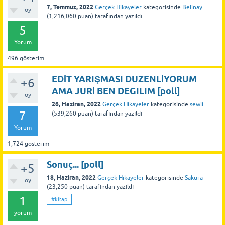
7, Temmuz, 2022
Gerçek Hikayeler
kategorisinde
Belinay.
oy
(
1,216,060
puan)
tarafından
yazıldı
5
Yorum
496
gösterim
EDİT YARIŞMASI DUZENLİYORUM
+6
AMA JURİ BEN DEGILIM [poll]
oy
26, Haziran, 2022
Gerçek Hikayeler
kategorisinde
sewii
7
(
539,260
puan)
tarafından
yazıldı
Yorum
1,724
gösterim
Sonuç... [poll]
+5
18, Haziran, 2022
Gerçek Hikayeler
kategorisinde
Sakura
oy
(
23,250
puan)
tarafından
yazıldı
1
#kitap
yorum