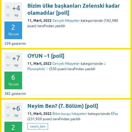
Bizim ülke başkanları Zelenski kadar
+4
olamadılar [poll]
oy
11, Mart, 2022
Gerçek Hikayeler
kategorisinde
(
162,980
2
puan)
tarafından
yazıldı
Yorum
359
gösterim
OYUN ~1 [poll]
+7
11, Mart, 2022
Gerçek Hikayeler
kategorisinde
♤
oy
Pluviophile ♡
(
530
puan)
tarafından
yazıldı
6
Yorum
382
gösterim
Neyim Ben? (7. Bölüm) [poll]
+6
11, Mart, 2022
Bilim kurgu hikayeleri
kategorisinde
Efsa
oy
(
231,920
puan)
tarafından
yazıldı
2
neyim_ben