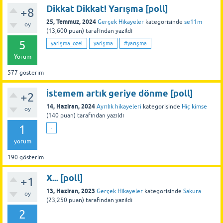
Dikkat Dikkat! Yarışma [poll]
+8
25, Temmuz, 2024
Gerçek Hikayeler
kategorisinde
se11m
oy
(
13,600
puan)
tarafından
yazıldı
5
yarişma_ozel
yarişma
#yarışma
Yorum
577
gösterim
İstemem artık geriye dönme [poll]
+2
14, Haziran, 2024
Ayrılık hikayeleri
kategorisinde
Hiç kimse
oy
(
140
puan)
tarafından
yazıldı
1
-
yorum
190
gösterim
X... [poll]
+1
13, Haziran, 2023
Gerçek Hikayeler
kategorisinde
Sakura
oy
(
23,250
puan)
tarafından
yazıldı
2