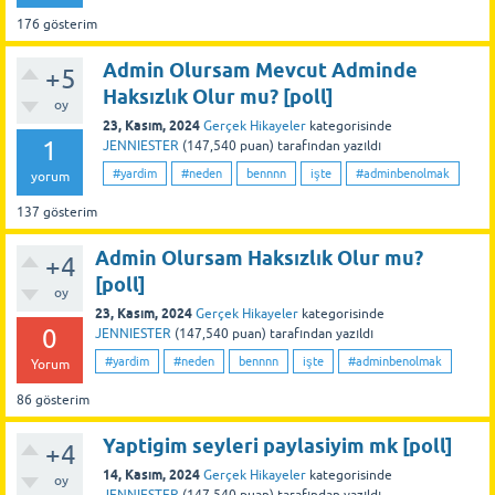
176
gösterim
Admin Olursam Mevcut Adminde
+5
Haksızlık Olur mu? [poll]
oy
23, Kasım, 2024
Gerçek Hikayeler
kategorisinde
1
JENNIESTER
(
147,540
puan)
tarafından
yazıldı
#yardim
#neden
bennnn
işte
#adminbenolmak
yorum
137
gösterim
Admin Olursam Haksızlık Olur mu?
+4
[poll]
oy
23, Kasım, 2024
Gerçek Hikayeler
kategorisinde
0
JENNIESTER
(
147,540
puan)
tarafından
yazıldı
#yardim
#neden
bennnn
işte
#adminbenolmak
Yorum
86
gösterim
Yaptigim seyleri paylasiyim mk [poll]
+4
14, Kasım, 2024
Gerçek Hikayeler
kategorisinde
oy