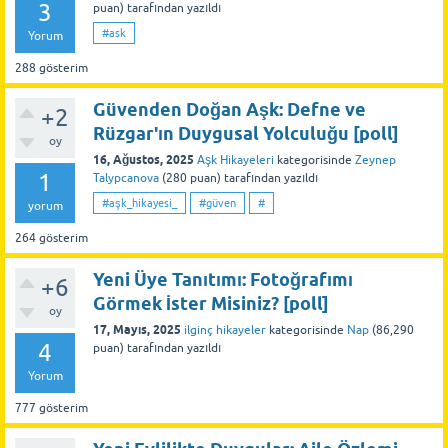
3
puan)
tarafından
yazıldı
#ask
Yorum
288
gösterim
Güvenden Doğan Aşk: Defne ve
+2
Rüzgar'ın Duygusal Yolculuğu [poll]
oy
16, Ağustos, 2025
Aşk Hikayeleri
kategorisinde
Zeynep
1
Talypcanova
(
280
puan)
tarafından
yazıldı
#aşk_hikayesi_
#güven
#
yorum
264
gösterim
Yeni Üye Tanıtımı: Fotoğrafımı
+6
Görmek İster Misiniz? [poll]
oy
17, Mayıs, 2025
ilginç hikayeler
kategorisinde
Nap
(
86,290
4
puan)
tarafından
yazıldı
Yorum
777
gösterim