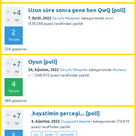
Uzun süre sonra gene ben QwQ [poll]
+4
7, Eylül, 2022
Gerçek Hikayeler
kategorisinde
sewii
oy
(
539,260
puan)
tarafından
yazıldı
2
Yorum
259
gösterim
Oyun [poll]
+7
24, Ağustos, 2022
Gerçek Hikayeler
kategorisinde
Nurlana
oy
= ♡
(
368,910
puan)
tarafından
yazıldı
4
Yorum
469
gösterim
.hayatimin gercegi.... [poll]
+7
4, Ağustos, 2022
Duygusal hikayeler
kategorisinde
(
74,610
oy
puan)
tarafından
yazıldı
5
aci
kader
caresizlik