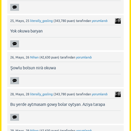
25, Mayıs, 25
literally_gosling
(
343,780
puan)
tarafından
yorumlandı
Yok okuwa baryan
26, Mayıs, 26
Nihan
(
42,630
puan)
tarafından
yorumlandı
Şowlu bolsun nirà okuwa
28, Mayıs, 28
literally_gosling
(
343,780
puan)
tarafından
yorumlandı
Bu yerde aytmasam gowy bolar oytyan. Aziya tarapa
29, Mayıs, 29
Nihan
(
42,630
puan)
tarafından
yorumlandı