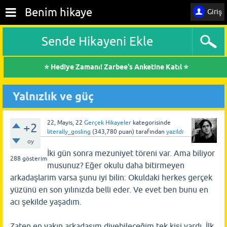
Benim hikaye
Giriş
Sende Hikayeni Ekle
⭐ Hediye Zamanı! Zarbee's Anketine Katıl ⭐
Yalnızlık ve güç
22, Mayıs, 22
Gerçek Hikayeler
kategorisinde
+2
literally_gosling
(
343,780
puan)
tarafından
yazıldı
oy
İki gün sonra mezuniyet töreni var. Ama biliyor
288
gösterim
musunuz? Eğer okulu daha bitirmeyen
arkadaşlarim varsa şunu iyi bilin: Okuldaki herkes gerçek
yüzünü en son yılınızda belli eder. Ve evet ben bunu en
acı şekilde yaşadım.
Zaten en yakın arkadaşım diyebileceğim tek kişi vardı. İlk