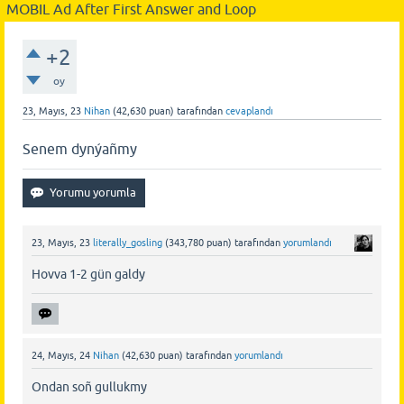
MOBIL Ad After First Answer and Loop
+2
oy
23, Mayıs, 23
Nihan
(
42,630
puan)
tarafından
cevaplandı
Senem dynýañmy
23, Mayıs, 23
literally_gosling
(
343,780
puan)
tarafından
yorumlandı
Hovva 1-2 gün galdy
24, Mayıs, 24
Nihan
(
42,630
puan)
tarafından
yorumlandı
Ondan soñ gullukmy