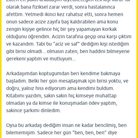
olarak bana fiziksel zarar verdi, sonra hastalanınca
afettim. Yetmedi ikinci kez rahatsız etti, sonra hemen
onun sadece acize zayıfa baş kaldırabilen ama konu
zengin kişiye gelince hiç bir şey yapamayan korkak
olduğunu öğrendim. Acizin tarafına geçip ona karşı çıktım
ve kazandım. Tabi bu "aciz ve saf" dediğim kişi istediğim
gibi birisi olmadi... olmasın zaten, ben haddini bilmeyene
gerekeni yaptım ve mutluyum...
Arkadaşımdan koptugumdan beri kendime bakmaya
başladım. Belki her gün mesajlaşmak için birisi yoktu, ve
doğru, yalnız hiss ediyorum ama kendimi buldum.
Kitabımı yazdım, sakin sakin hiç kimseye muhattap
olmadan ya da kimse ile konuşmadan ödev yaptım,
sakince şarkımı dinledim.
Oysa bu arkadaş dediğim insan ne kadar bencilmiş, ben
bilememişim. Sadece her gün "ben, ben, ben" diye