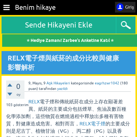
Benim hikaye
Giriş
Sende Hikayeni Ekle
⭐ Hediye Zamanı! Zarbee's Anketine Katıl ⭐
RELX電子煙與紙菸的成分比較與健康
影響解析
9, Mayıs, 9
Aşk Hikayeleri
kategorisinde
eagrhzwr1042
(
180
0
puan)
tarafından
yazıldı
oy
RELX
電子煙和傳統紙菸在成分上存在顯著差
103
gösterim
異。紙菸的主要成分包括煙草、焦油及數百種
化學添加劑，這些物質在燃燒過程中釋放出多種有害物
質，對健康造成危害。相對而言，
RELX電子煙
的主要成分
則是尼古丁、植物甘油（VG）、丙二醇（PG）以及香