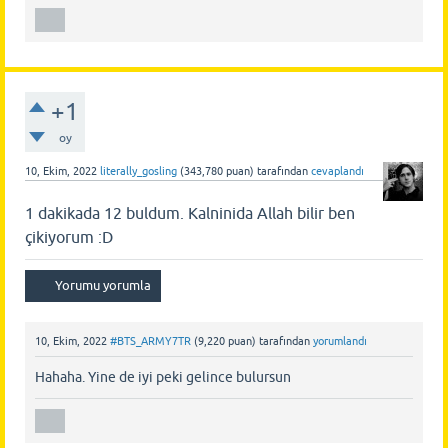
+1
oy
10, Ekim, 2022
literally_gosling
(
343,780
puan)
tarafından
cevaplandı
1 dakikada 12 buldum. Kalninida Allah bilir ben
çikiyorum :D
10, Ekim, 2022
#BTS_ARMY7TR
(
9,220
puan)
tarafından
yorumlandı
Hahaha. Yine de iyi peki gelince bulursun