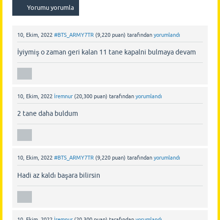
10, Ekim, 2022
#BTS_ARMY7TR
(
9,220
puan)
tarafından
yorumlandı
İyiymiş o zaman geri kalan 11 tane kapalni bulmaya devam
10, Ekim, 2022
İremnur
(
20,300
puan)
tarafından
yorumlandı
2 tane daha buldum
10, Ekim, 2022
#BTS_ARMY7TR
(
9,220
puan)
tarafından
yorumlandı
Hadi az kaldı başara bilirsin
10, Ekim, 2022
İremnur
(
20,300
puan)
tarafından
yorumlandı