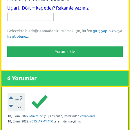
Üç artı Dört = kaç eder? Rakamla yazınız
Gelecekte bu doğrulamadan kurtulmak için, lütfen
giriş yapınız
veya
kayıt olunuz
.
6
Yorumlar
+2
oy
10, Ekim, 2022
Min Mine
(
18,170
puan)
tarafından
cevaplandı
10, Ekim, 2022
#BTS_ARMY7TR
tarafından
seçilmiş