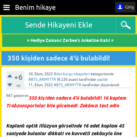
Benim hikaye
Giriş
Sende Hikayeni Ekle
⭐ Hediye Zamanı! Zarbee's Anketine Katıl ⭐
350 kişiden sadece 4'ü bulabildi!
10, Ekim, 2022
Bilim kurgu hikayeleri
kategorisinde
+6
#BTS_ARMY7TR
(
9,220
puan)
tarafından
yazıldı
11, Ekim, 2022
#BTS_ARMY7TR
tarafından
düzenlendi
oy
967
gösterim
350 kişiden sadece 4'ü bulabildi! 16 kaplanı
Trabzonsporlular bile göremedi: Zekânızı test edin
Kaplanlı optik illüzyon görselinde 16 adet kaplanı 45
saniyede bulanlar dikkati ve kuvvetli zekâsıyla öne