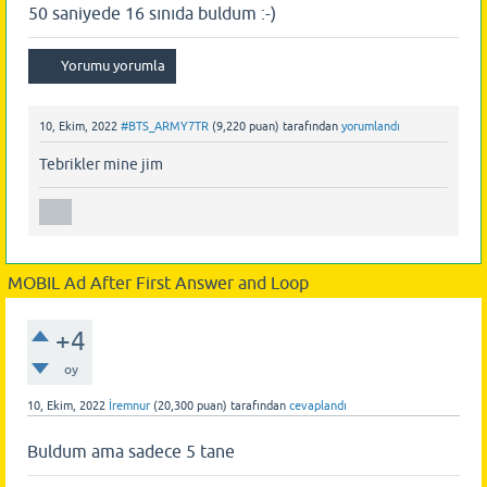
50 saniyede 16 sınıda buldum :⁠-⁠)
10, Ekim, 2022
#BTS_ARMY7TR
(
9,220
puan)
tarafından
yorumlandı
Tebrikler mine jim
MOBIL Ad After First Answer and Loop
+4
oy
10, Ekim, 2022
İremnur
(
20,300
puan)
tarafından
cevaplandı
Buldum ama sadece 5 tane