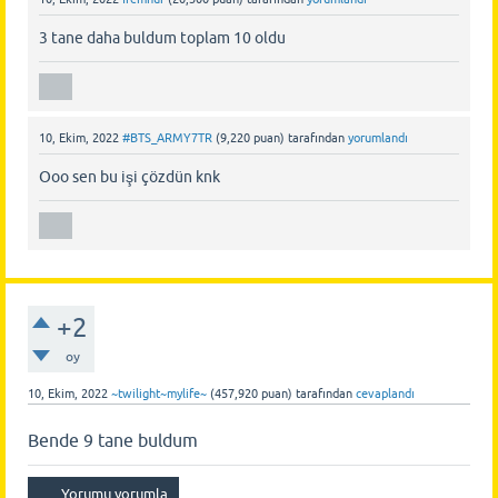
3 tane daha buldum toplam 10 oldu
10, Ekim, 2022
#BTS_ARMY7TR
(
9,220
puan)
tarafından
yorumlandı
Ooo sen bu işi çözdün knk
+2
oy
10, Ekim, 2022
~twilight~mylife~
(
457,920
puan)
tarafından
cevaplandı
Bende 9 tane buldum