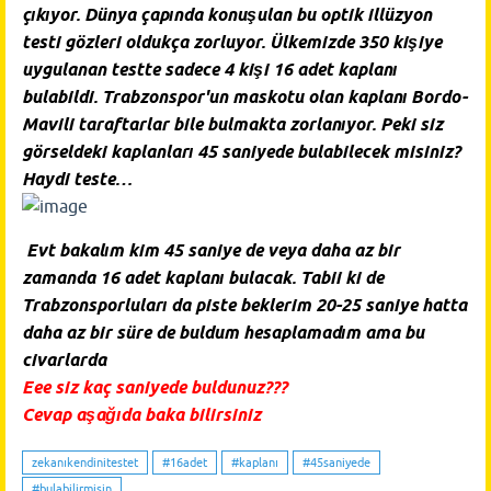
çıkıyor. Dünya çapında konuşulan bu optik illüzyon
testi gözleri oldukça zorluyor. Ülkemizde 350 kişiye
uygulanan testte sadece 4 kişi 16 adet kaplanı
bulabildi. Trabzonspor'un maskotu olan kaplanı Bordo-
Mavili taraftarlar bile bulmakta zorlanıyor. Peki siz
görseldeki kaplanları 45 saniyede bulabilecek misiniz?
Haydi teste…
Evt bakalım kim 45 saniye de veya daha az bir
zamanda 16 adet kaplanı bulacak. Tabii ki de
Trabzonsporluları da piste beklerim 20-25 saniye hatta
daha az bir süre de buldum hesaplamadım ama bu
civarlarda
Eee siz kaç saniyede buldunuz???
Cevap aşağıda baka bilirsiniz
zekanıkendinitestet
#16adet
#kaplanı
#45saniyede
#bulabilirmisin