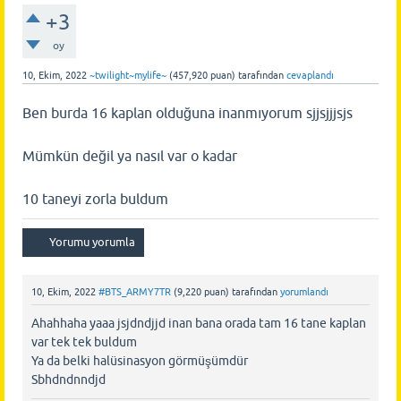
+3
oy
10, Ekim, 2022
~twilight~mylife~
(
457,920
puan)
tarafından
cevaplandı
Ben burda 16 kaplan olduğuna inanmıyorum sjjsjjjsjs
Mümkün değil ya nasıl var o kadar
10 taneyi zorla buldum
10, Ekim, 2022
#BTS_ARMY7TR
(
9,220
puan)
tarafından
yorumlandı
Ahahhaha yaaa jsjdndjjd inan bana orada tam 16 tane kaplan
var tek tek buldum
Ya da belki halüsinasyon görmüşümdür
Sbhdndnndjd