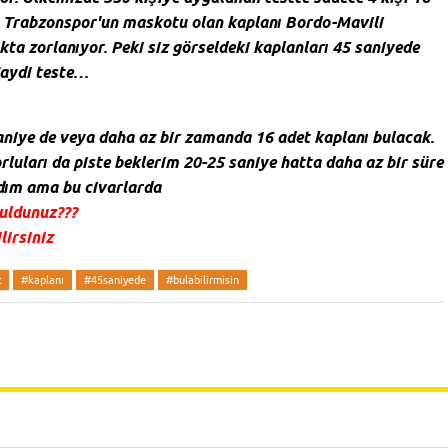
i. Trabzonspor'un maskotu olan kaplanı Bordo-Mavili
kta zorlanıyor. Peki siz görseldeki kaplanları 45 saniyede
Haydi teste…
niye de veya daha az bir zamanda 16 adet kaplanı bulacak.
rluları da piste beklerim 20-25 saniye hatta daha az bir süre
ım ama bu civarlarda
buldunuz???
lirsiniz
t
#kaplanı
#45saniyede
#bulabilirmisin