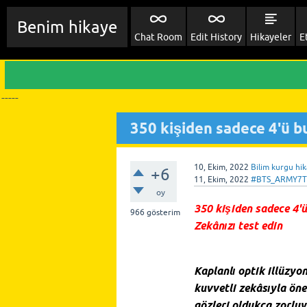
Benim hikaye
Chat Room
Edit History
Hikayeler
E
-----
350 kişiden sadece 4'ü bu
10, Ekim, 2022
Bilim kurgu hik
+6
11, Ekim, 2022
#BTS_ARMY7
oy
350 kişiden sadece 4'ü
966
gösterim
Zekânızı test edin
Kaplanlı optik illüzyo
kuvvetli zekâsıyla öne
gözleri oldukça zorluy