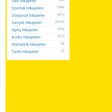
(49)
Dini Hikayeler
(380)
Dostluk Hikayeleri
(421)
Duygusal hikayeler
(4,435)
Gerçek Hikayeler
(374)
ilginç hikayeler
(521)
Korku hikayeleri
(0)
Romantik hikayeler
(3)
Tarihi hikayeler