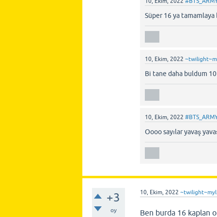
10, Ekim, 2022
#BTS_ARM
Süper 16 ya tamamlaya b
10, Ekim, 2022
~twilight~m
Bi tane daha buldum 10
10, Ekim, 2022
#BTS_ARM
Oooo sayılar yavaş yava
10, Ekim, 2022
~twilight~myl
+3
oy
Ben burda 16 kaplan o