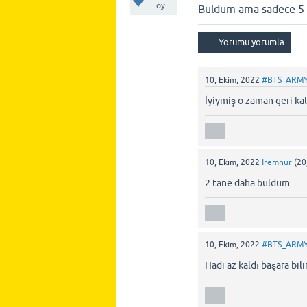
oy
Buldum ama sadece 5
10, Ekim, 2022
#BTS_ARM
İyiymiş o zaman geri k
10, Ekim, 2022
İremnur
(
20
2 tane daha buldum
10, Ekim, 2022
#BTS_ARM
Hadi az kaldı başara bili