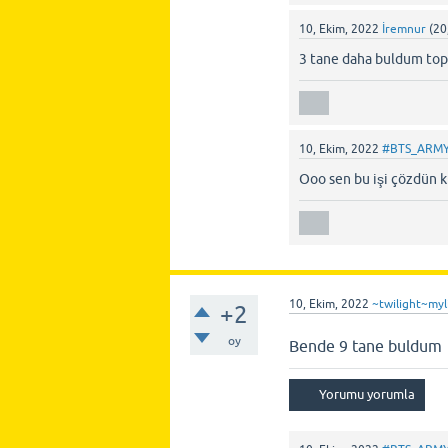
10, Ekim, 2022
İremnur
(
20
3 tane daha buldum top
10, Ekim, 2022
#BTS_ARM
Ooo sen bu işi çözdün 
10, Ekim, 2022
~twilight~myl
+2
oy
Bende 9 tane buldum