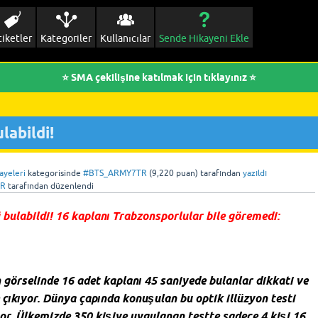
tiketler
Kategoriler
Kullanıcılar
Sende Hikayeni Ekle
⭐ SMA çekilişine katılmak için tıklayınız ⭐
labildi!
ayeleri
kategorisinde
#BTS_ARMY7TR
(
9,220
puan)
tarafından
yazıldı
TR
tarafından
düzenlendi
 bulabildi! 16 kaplanı Trabzonsporlular bile göremedi:
n görselinde 16 adet kaplanı 45 saniyede bulanlar dikkati ve
 çıkıyor. Dünya çapında konuşulan bu optik illüzyon testi
or. Ülkemizde 350 kişiye uygulanan testte sadece 4 kişi 16