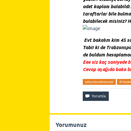
adet kaplanı bulabild
taraftarlar bile bulma
bulabilecek misiniz? 
Evt bakalım kim 45 sa
Tabii ki de Trabzonspo
de buldum hesaplamad
Eee siz kaç saniyede 
Cevap aşağıda baka bi
zekanıkendinitestet
#16ade
Yorumunuz