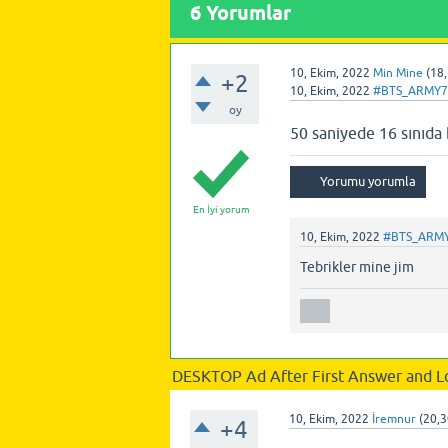
6
Yorumlar
10, Ekim, 2022
Min Mine
(
18
+2
10, Ekim, 2022
#BTS_ARMY7
oy
50 saniyede 16 sınıda b
En İyi yorum
10, Ekim, 2022
#BTS_ARM
Tebrikler mine jim
DESKTOP Ad After First Answer and L
10, Ekim, 2022
İremnur
(
20,
+4