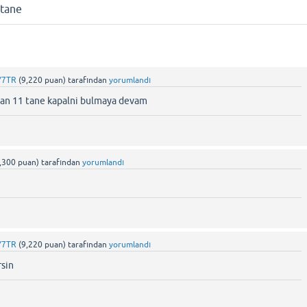
 tane
Y7TR
(
9,220
puan)
tarafından
yorumlandı
alan 11 tane kapalni bulmaya devam
,300
puan)
tarafından
yorumlandı
Y7TR
(
9,220
puan)
tarafından
yorumlandı
rsin