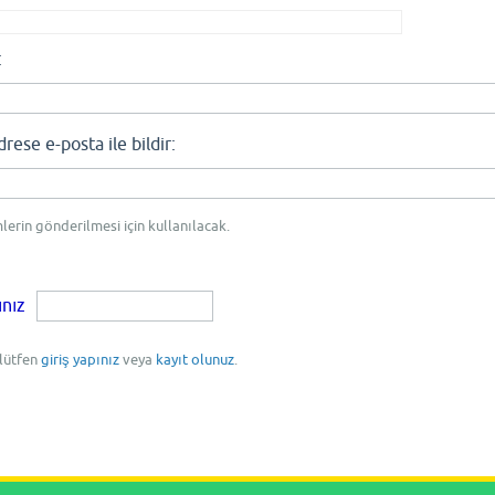
:
se e-posta ile bildir:
mlerin gönderilmesi için kullanılacak.
ınız
 lütfen
giriş yapınız
veya
kayıt olunuz
.