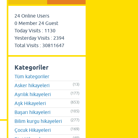
24
Online Users
0
Member
24
Guest
Today Visits :
1130
Yesterday Visits :
2394
Total Visits :
30811647
Kategoriler
Tüm kategoriler
(13)
Asker hikayeleri
(177)
Ayrılık hikayeleri
(653)
Aşk Hikayeleri
(105)
Başarı hikayeleri
(277)
Bilim kurgu hikayeleri
(169)
Çocuk Hikayeleri