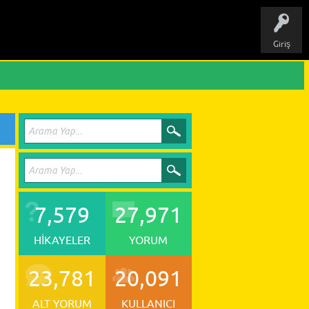
Giriş
7,579
27,971
HIKAYELER
YORUM
23,781
20,091
ALT YORUM
KULLANICI