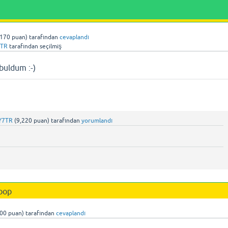
,170
puan)
tarafından
cevaplandı
TR
tarafından
seçilmiş
uldum :⁠-⁠)
Y7TR
(
9,220
puan)
tarafından
yorumlandı
oop
300
puan)
tarafından
cevaplandı