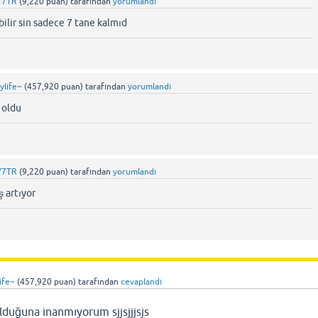
Y7TR
(
9,220
puan)
tarafından
yorumlandı
ilir sin sadece 7 tane kalmıd
ylife~
(
457,920
puan)
tarafından
yorumlandı
 oldu
Y7TR
(
9,220
puan)
tarafından
yorumlandı
ş artıyor
ife~
(
457,920
puan)
tarafından
cevaplandı
lduğuna inanmıyorum sjjsjjjsjs