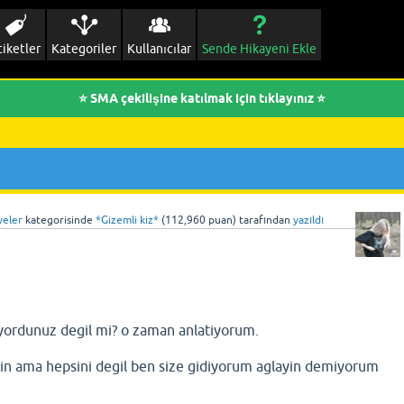
tiketler
Kategoriler
Kullanıcılar
Sende Hikayeni Ekle
⭐ SMA çekilişine katılmak için tıklayınız ⭐
yeler
kategorisinde
*Gizemli kiz*
(
112,960
puan)
tarafından
yazıldı
yordunuz degil mi? o zaman anlatiyorum.
in ama hepsini degil ben size gidiyorum aglayin demiyorum