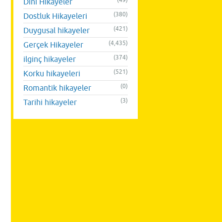
(49)
Dini Hikayeler
(380)
Dostluk Hikayeleri
(421)
Duygusal hikayeler
(4,435)
Gerçek Hikayeler
(374)
ilginç hikayeler
(521)
Korku hikayeleri
(0)
Romantik hikayeler
(3)
Tarihi hikayeler