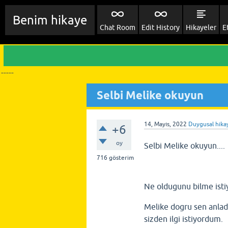
Benim hikaye
Chat Room
Edit History
Hikayeler
E
-----
Selbi Melike okuyun
14, Mayıs, 2022
Duygusal hika
+6
oy
Selbi Melike okuyun....
716
gösterim
Ne oldugunu bilme isti
Melike dogru sen anlad
sizden ilgi istiyordum.