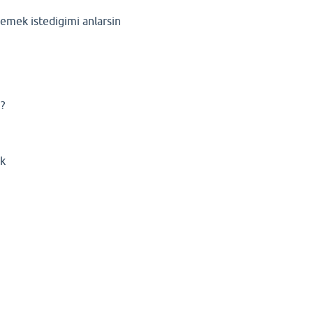
demek istedigimi anlarsin
?
ik