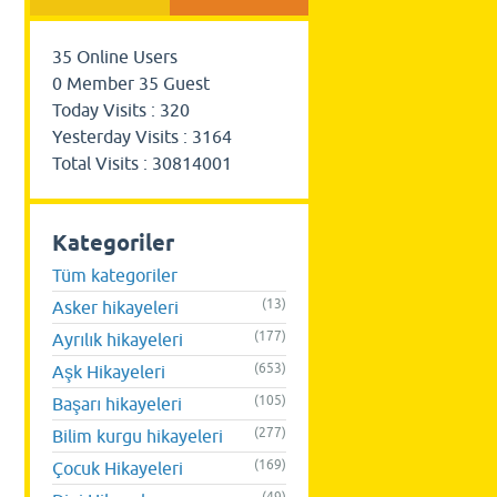
35
Online Users
0
Member
35
Guest
Today Visits :
320
Yesterday Visits :
3164
Total Visits :
30814001
Kategoriler
Tüm kategoriler
(13)
Asker hikayeleri
(177)
Ayrılık hikayeleri
(653)
Aşk Hikayeleri
(105)
Başarı hikayeleri
(277)
Bilim kurgu hikayeleri
(169)
Çocuk Hikayeleri