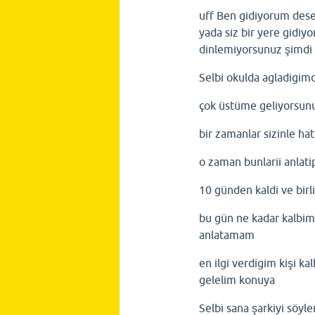
uff Ben gidiyorum dese
yada siz bir yere gidiy
dinlemiyorsunuz şimdi 
Selbi okulda agladigim
çok üstüme geliyorsun
bir zamanlar sizinle 
o zaman bunlarii anlat
10 günden kaldi ve bir
bu gün ne kadar kalbim
anlatamam
en ilgi verdigim kişi k
gelelim konuya
Selbi sana şarkiyi söyl