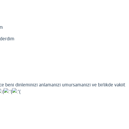
im
giderdim
e beni dinleminizi anlamanizi umursamanizi ve birlikde vakiit