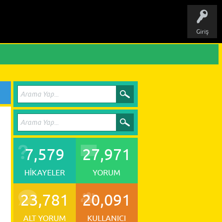
Giriş
7,579
27,971
HIKAYELER
YORUM
23,781
20,091
ALT YORUM
KULLANICI