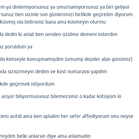
m ya dinlemiyorsunuz ya umursamiyorsunuz ya biri geliyor
orsunuz ben sizinle son günlerimizi birlikde geçirelim diyorum
küsmiş ola biilirsiniz bana ama küsmeyin olurmu
da dedin ki anlat ben senden üzülme demeni iisterdim
uz yoruldum ya
hatda kimseyle konuşmamişdim (umumy depder alan günümiz)
ipda siziüzmeyin dedim ve küst numarassi yapdim
likde geçirmek istiyordum
 aciyor biliyormusunuz.bilemezsiniz o kadar kötüyüm ki
albimi acitdi ama ben aptalim her sefer affediyorum onu neyse
emişdim belki anlarsin diye ama anlamadin