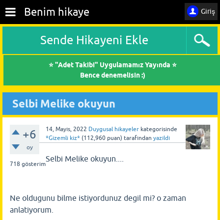
Benim hikaye
Giriş
Sende Hikayeni Ekle
⭐ "Adet Takibi" Uygulamamız Yayında ⭐
Bence denemelisin :)
Selbi Melike okuyun
14, Mayıs, 2022
Duygusal hikayeler
kategorisinde
+6
*Gizemli kiz*
(
112,960
puan)
tarafından
yazıldı
oy
Selbi Melike okuyun....
718
gösterim
Ne oldugunu bilme istiyordunuz degil mi? o zaman
anlatiyorum.