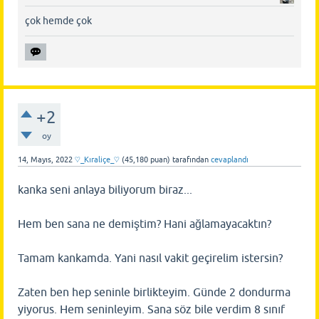
çok hemde çok
+2
oy
14, Mayıs, 2022
♡_Kıraliçe_♡
(
45,180
puan)
tarafından
cevaplandı
kanka seni anlaya biliyorum biraz...
Hem ben sana ne demiştim? Hani ağlamayacaktın?
Tamam kankamda. Yani nasıl vakit geçirelim istersin?
Zaten ben hep seninle birlikteyim. Günde 2 dondurma
yiyorus. Hem seninleyim. Sana söz bile verdim 8 sınıf