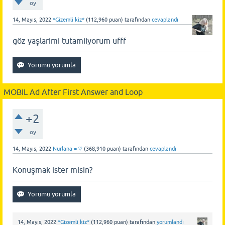
oy
14, Mayıs, 2022
*Gizemli kiz*
(
112,960
puan)
tarafından
cevaplandı
göz yaşlarimi tutamiiyorum ufff
MOBIL Ad After First Answer and Loop
+2
oy
14, Mayıs, 2022
Nurlana = ♡
(
368,910
puan)
tarafından
cevaplandı
Konuşmak ister misin?
14, Mayıs, 2022
*Gizemli kiz*
(
112,960
puan)
tarafından
yorumlandı