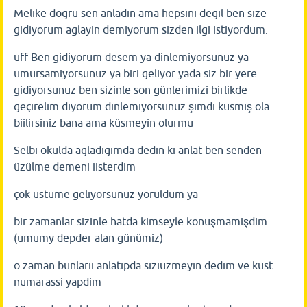
Melike dogru sen anladin ama hepsini degil ben size
gidiyorum aglayin demiyorum sizden ilgi istiyordum.
uff Ben gidiyorum desem ya dinlemiyorsunuz ya
umursamiyorsunuz ya biri geliyor yada siz bir yere
gidiyorsunuz ben sizinle son günlerimizi birlikde
geçirelim diyorum dinlemiyorsunuz şimdi küsmiş ola
biilirsiniz bana ama küsmeyin olurmu
Selbi okulda agladigimda dedin ki anlat ben senden
üzülme demeni iisterdim
çok üstüme geliyorsunuz yoruldum ya
bir zamanlar sizinle hatda kimseyle konuşmamişdim
(umumy depder alan günümiz)
o zaman bunlarii anlatipda siziüzmeyin dedim ve küst
numarassi yapdim