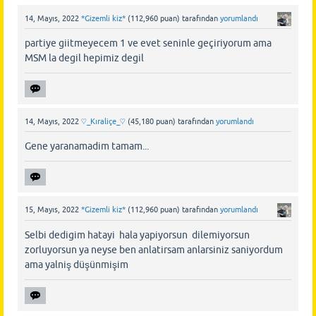
14, Mayıs, 2022
*Gizemli kiz*
(
112,960
puan)
tarafından
yorumlandı
partiye giitmeyecem 1 ve evet seninle geçiriyorum ama
MSM la degil hepimiz degil
14, Mayıs, 2022
♡_Kıraliçe_♡
(
45,180
puan)
tarafından
yorumlandı
Gene yaranamadim tamam...
15, Mayıs, 2022
*Gizemli kiz*
(
112,960
puan)
tarafından
yorumlandı
Selbi dedigim hatayi hala yapiyorsun dilemiyorsun
zorluyorsun ya neyse ben anlatirsam anlarsiniz saniyordum
ama yalniş düşünmişim