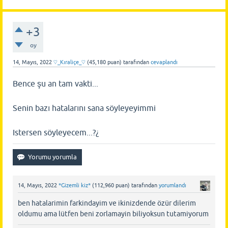
+3
oy
14, Mayıs, 2022
♡_Kıraliçe_♡
(
45,180
puan)
tarafından
cevaplandı
Bence şu an tam vakti...
Senin bazı hatalarını sana söyleyeyimmi
Istersen söyleyecem...?¿
14, Mayıs, 2022
*Gizemli kiz*
(
112,960
puan)
tarafından
yorumlandı
ben hatalarimin farkindayim ve ikinizdende özür dilerim
oldumu ama lütfen beni zorlamayin biliyoksun tutamiyorum