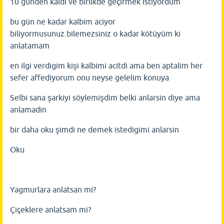
10 günden kaldi ve birlikde geçirmek istiyordum
bu gün ne kadar kalbim aciyor
biliyormusunuz.bilemezsiniz o kadar kötüyüm ki
anlatamam
en ilgi verdigim kişi kalbimi acitdi ama ben aptalim her
sefer affediyorum onu neyse gelelim konuya
Selbi sana şarkiyi söylemişdim belki anlarsin diye ama
anlamadin
bir daha oku şimdi ne demek istedigimi anlarsin
Oku
Yagmurlara anlatsan mi?
Çiçeklere anlatsam mi?