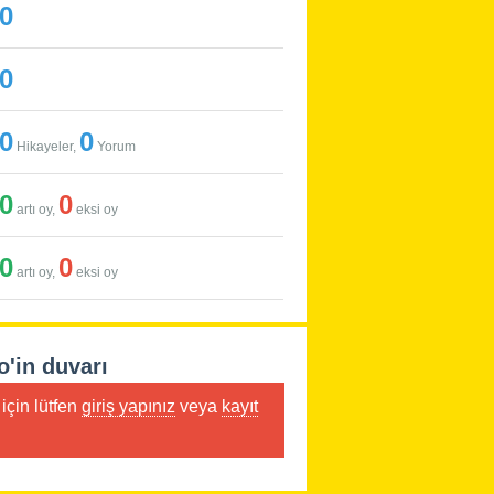
0
0
0
0
Hikayeler,
Yorum
0
0
artı oy,
eksi oy
0
0
artı oy,
eksi oy
'in duvarı
için lütfen
giriş yapınız
veya
kayıt