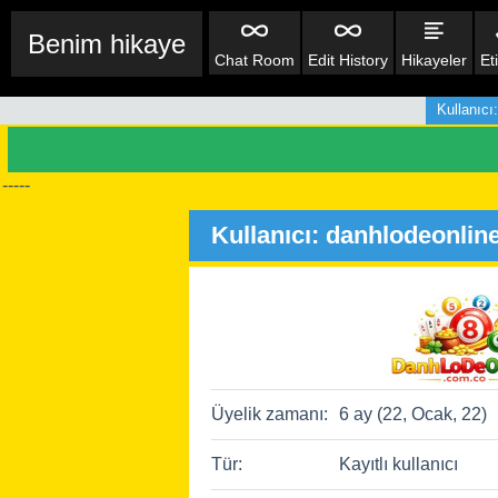
Benim hikaye
Chat Room
Edit History
Hikayeler
Et
Kullanıcı
-----
Kullanıcı: danhlodeonli
Üyelik zamanı:
6 ay (22, Ocak, 22)
Tür:
Kayıtlı kullanıcı