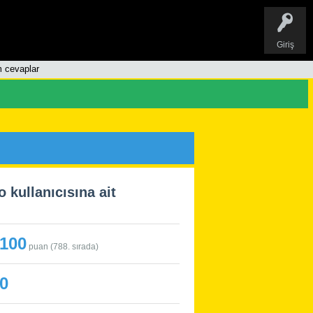
Giriş
 cevaplar
kullanıcısına ait
100
puan (
788
. sırada)
0