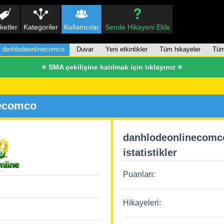
iketler
Kategoriler
Kullanıcılar
Sende Hikayeni Ekle
: danhlodeonlinecomco
Duvar
Yeni etkinlikler
Tüm hikayeler
Tüm
⭐ SMA çekilişine katılmak için tıklayınız ⭐
necomco
danhlodeonlinecomco 
istatistikler
Puanları:
Hikayeleri: