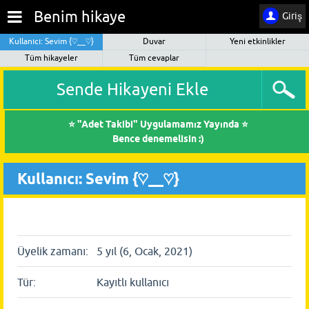
Benim hikaye
Giriş
Kullanıcı: Sevim {♡__♡}
Duvar
Yeni etkinlikler
Tüm hikayeler
Tüm cevaplar
Sende Hikayeni Ekle
⭐ "Adet Takibi" Uygulamamız Yayında ⭐
Bence denemelisin :)
Kullanıcı: Sevim {♡__♡}
Üyelik zamanı:
5 yıl (6, Ocak, 2021)
Tür:
Kayıtlı kullanıcı