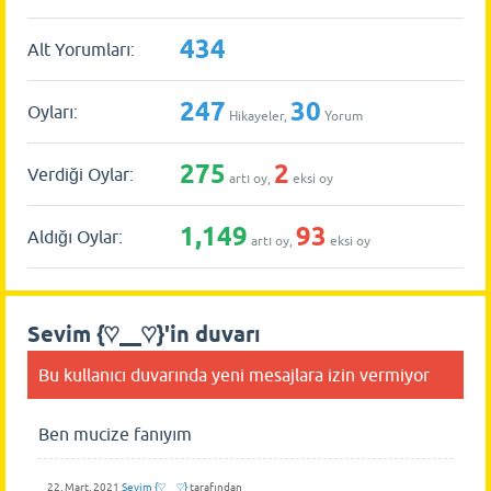
434
Alt Yorumları:
247
30
Oyları:
Hikayeler,
Yorum
275
2
Verdiği Oylar:
artı oy,
eksi oy
1,149
93
Aldığı Oylar:
artı oy,
eksi oy
Sevim {♡__♡}'in duvarı
Bu kullanıcı duvarında yeni mesajlara izin vermiyor
Ben mucize fanıyım
22, Mart, 2021
Sevim {♡__♡}
tarafından