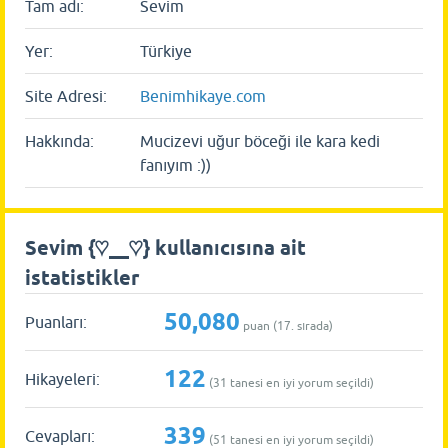
Tam adı:
Sevim
Yer:
Türkiye
Site Adresi:
Benimhikaye.com
Hakkında:
Mucizevi uğur böceği ile kara kedi
fanıyım :))
Sevim {♡__♡} kullanıcısına ait
istatistikler
50,080
Puanları:
puan (
17
. sırada)
122
Hikayeleri:
(
31
tanesi en iyi yorum seçildi)
339
Cevapları:
(
51
tanesi en iyi yorum seçildi)