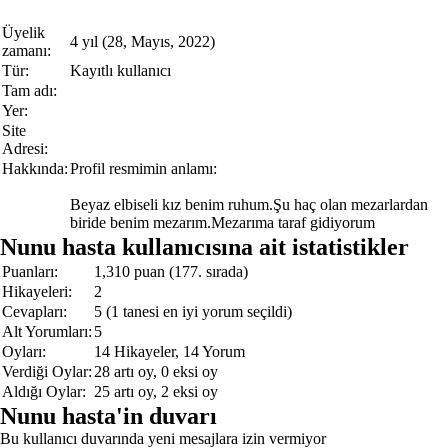
Üyelik
4 yıl (28, Mayıs, 2022)
zamanı:
Tür:
Kayıtlı kullanıcı
Tam adı:
Yer:
Site
Adresi:
Hakkında:
Profil resmimin anlamı:
Beyaz elbiseli kız benim ruhum.Şu haç olan mezarlardan
biride benim mezarım.Mezarıma taraf gidiyorum
Nunu hasta kullanıcısına ait istatistikler
Puanları:
1,310
puan (
177
. sırada)
Hikayeleri:
2
Cevapları:
5
(
1
tanesi en iyi yorum seçildi)
Alt Yorumları:
5
Oyları:
14
Hikayeler,
14
Yorum
Verdiği Oylar:
28
artı oy,
0
eksi oy
Aldığı Oylar:
25
artı oy,
2
eksi oy
Nunu hasta'in duvarı
Bu kullanıcı duvarında yeni mesajlara izin vermiyor