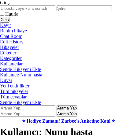
Giriş
Hatırla
Kayıt
Benim hikaye
Chat Room
Edit History
Hikayeler
Etiketler
Kategoriler
Kullanıcılar
Sende Hikayeni Ekle
Kullanıcı: Nunu hasta
Duvar
Yeni etkinlikler
Tüm hikayeler
Tüm cevaplar
Sende Hikayeni Ekle
⭐ Hediye Zamanı! Zarbee's Anketine Katıl ⭐
Kullanıcı: Nunu hasta