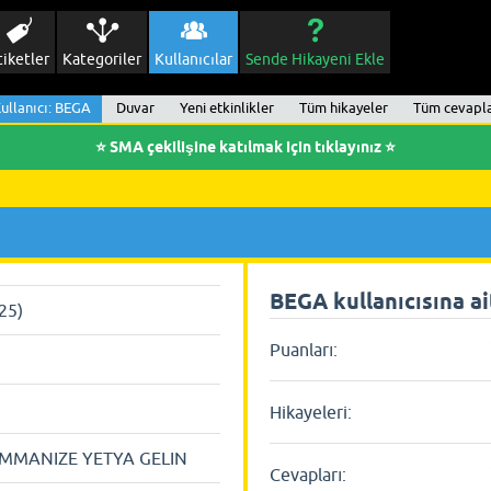
tiketler
Kategoriler
Kullanıcılar
Sende Hikayeni Ekle
ullanıcı: BEGA
Duvar
Yeni etkinlikler
Tüm hikayeler
Tüm cevapl
⭐ SMA çekilişine katılmak için tıklayınız ⭐
BEGA kullanıcısına ait
025)
Puanları:
Hikayeleri:
MMANIZE YETYA GELIN
Cevapları: