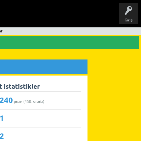
Giriş
ar
 istatistikler
240
puan (
450
. sırada)
1
2