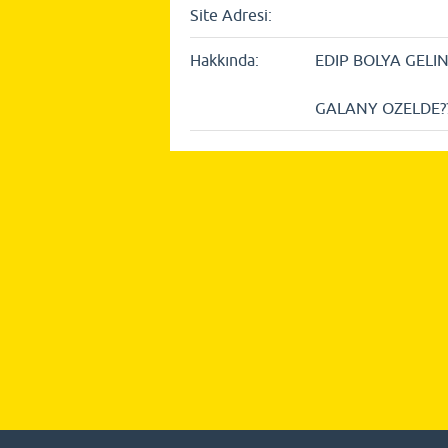
Site Adresi:
Hakkında:
EDIP BOLYA GELIN
GALANY OZELDE??