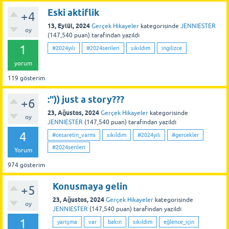
Eski aktiflik
+4
13, Eylül, 2024
Gerçek Hikayeler
kategorisinde
JENNIESTER
oy
(
147,540
puan)
tarafından
yazıldı
1
#2024yılı
#2024serileri
sıkıldım
ingilizce
yorum
119
gösterim
:")) just a story???
+6
23, Ağustos, 2024
Gerçek Hikayeler
kategorisinde
oy
JENNIESTER
(
147,540
puan)
tarafından
yazıldı
4
#cesaretin_varmi
sıkıldım
#2024yılı
#gercekler
#2024serileri
Yorum
974
gösterim
Konusmaya gelin
+5
23, Ağustos, 2024
Gerçek Hikayeler
kategorisinde
oy
JENNIESTER
(
147,540
puan)
tarafından
yazıldı
1
yarişma
var
bakın
sıkıldım
eğlence_için