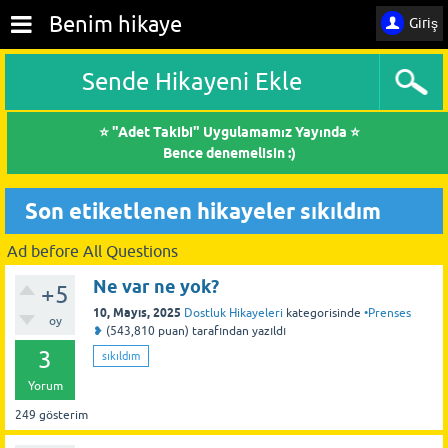
Benim hikaye
Giriş
Sende Hikayeni Ekle
⭐ "Adet Takibi" Uygulamamız Yayında ⭐
Bence denemelisin :)
Son etiketlenen hikayeler sıkıldım
Ad before All Questions
Ne var ne yok?
+5
10, Mayıs, 2025
Dostluk Hikayeleri
kategorisinde
•Prenses
oy
❥
(
543,810
puan)
tarafından
yazıldı
3
sıkıldım
Yorum
249
gösterim