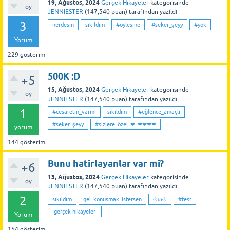
19, Ağustos, 2024
Gerçek Hikayeler
kategorisinde
oy
JENNIESTER
(
147,540
puan)
tarafından
yazıldı
3
nerdesin
sıkıldım
#öylesine
#seker_şeyy
#yok
Yorum
229
gösterim
500K :D
+5
15, Ağustos, 2024
Gerçek Hikayeler
kategorisinde
oy
JENNIESTER
(
147,540
puan)
tarafından
yazıldı
1
#cesaretin_varmi
sıkıldım
#eğlence_amaçlı
#seker_şeyy
#sizlere_özel_❤_❤❤❤❤
yorum
144
gösterim
Bunu hatirlayanlar var mi?
+6
13, Ağustos, 2024
Gerçek Hikayeler
kategorisinde
oy
JENNIESTER
(
147,540
puan)
tarafından
yazıldı
2
sıkıldım
gel_konusmak_istersen
⊙ω⊙
#test
-gerçek-hikayeler-
Yorum
154
gösterim