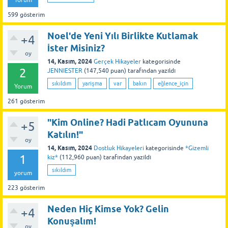
Yorum
599
gösterim
Noel'de Yeni Yılı Birlikte Kutlamak
+4
İster Misiniz?
oy
14, Kasım, 2024
Gerçek Hikayeler
kategorisinde
2
JENNIESTER
(
147,540
puan)
tarafından
yazıldı
sıkıldım
yarişma
var
bakın
eğlence_için
Yorum
261
gösterim
"Kim Online? Hadi Patlıcam Oyununa
+5
Katılın!"
oy
14, Kasım, 2024
Dostluk Hikayeleri
kategorisinde
*Gizemli
1
kiz*
(
112,960
puan)
tarafından
yazıldı
sıkıldım
yorum
223
gösterim
Neden Hiç Kimse Yok? Gelin
+4
Konuşalım!
oy