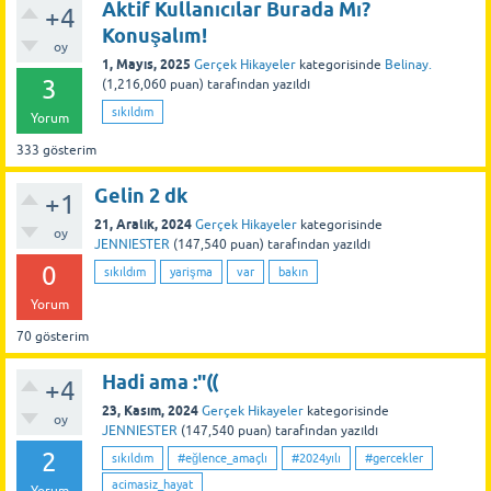
Aktif Kullanıcılar Burada Mı?
+4
Konuşalım!
oy
1, Mayıs, 2025
Gerçek Hikayeler
kategorisinde
Belinay.
3
(
1,216,060
puan)
tarafından
yazıldı
sıkıldım
Yorum
333
gösterim
Gelin 2 dk
+1
21, Aralık, 2024
Gerçek Hikayeler
kategorisinde
oy
JENNIESTER
(
147,540
puan)
tarafından
yazıldı
0
sıkıldım
yarişma
var
bakın
Yorum
70
gösterim
Hadi ama :"((
+4
23, Kasım, 2024
Gerçek Hikayeler
kategorisinde
oy
JENNIESTER
(
147,540
puan)
tarafından
yazıldı
2
sıkıldım
#eğlence_amaçlı
#2024yılı
#gercekler
acimasiz_hayat