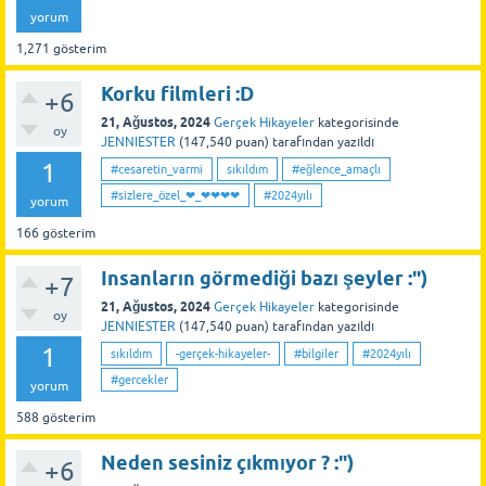
yorum
1,271
gösterim
Korku filmleri :D
+6
21, Ağustos, 2024
Gerçek Hikayeler
kategorisinde
oy
JENNIESTER
(
147,540
puan)
tarafından
yazıldı
1
#cesaretin_varmi
sıkıldım
#eğlence_amaçlı
#sizlere_özel_❤_❤❤❤❤
#2024yılı
yorum
166
gösterim
Insanların görmediği bazı şeyler :")
+7
21, Ağustos, 2024
Gerçek Hikayeler
kategorisinde
oy
JENNIESTER
(
147,540
puan)
tarafından
yazıldı
1
sıkıldım
-gerçek-hikayeler-
#bilgiler
#2024yılı
#gercekler
yorum
588
gösterim
Neden sesiniz çıkmıyor ? :")
+6