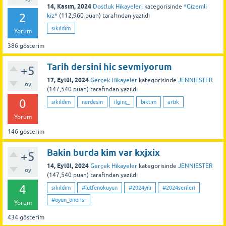
14, Kasım, 2024
Dostluk Hikayeleri
kategorisinde
*Gizemli
2
kiz*
(
112,960
puan)
tarafından
yazıldı
sıkıldım
Yorum
386
gösterim
Tarih dersini hic sevmiyorum
+5
17, Eylül, 2024
Gerçek Hikayeler
kategorisinde
JENNIESTER
oy
(
147,540
puan)
tarafından
yazıldı
0
sıkıldım
nerdesin
ilginç_
bıktım
artık
Yorum
146
gösterim
Bakin burda kim var kxjxix
+5
14, Eylül, 2024
Gerçek Hikayeler
kategorisinde
JENNIESTER
oy
(
147,540
puan)
tarafından
yazıldı
4
sıkıldım
#lütfenokuyun
#2024yılı
#2024serileri
#oyun_önerisi
Yorum
434
gösterim