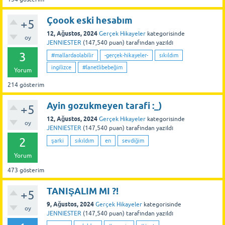
Çoook eski hesabım
+5
12, Ağustos, 2024
Gerçek Hikayeler
kategorisinde
oy
JENNIESTER
(
147,540
puan)
tarafından
yazıldı
3
#mallardaolabilir
-gerçek-hikayeler-
sıkıldım
ingilizce
#lanetlibebeğim
Yorum
214
gösterim
Ayin gozukmeyen tarafi :_)
+5
12, Ağustos, 2024
Gerçek Hikayeler
kategorisinde
oy
JENNIESTER
(
147,540
puan)
tarafından
yazıldı
2
şarki
sıkıldım
en
sevdiğim
Yorum
473
gösterim
TANIŞALIM MI ?!
+5
9, Ağustos, 2024
Gerçek Hikayeler
kategorisinde
oy
JENNIESTER
(
147,540
puan)
tarafından
yazıldı