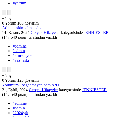
#yardim
+4
oy
0
Yorum
108
gösterim
Admin askim olmus djjdjdj
14, Kasım, 2024
Gerçek Hikayeler
kategorisinde
JENNIESTER
(
147,540
puan)
tarafından
yazıldı
#admine
#admin
#kimse_yok
#yaz_aşki
+5
oy
0
Yorum
123
gösterim
Yorumumu begenmeyen admin :D
21, Eylül, 2024
Gerçek Hikayeler
kategorisinde
JENNIESTER
(
147,540
puan)
tarafından
yazıldı
#admine
#admin
#2024yılı