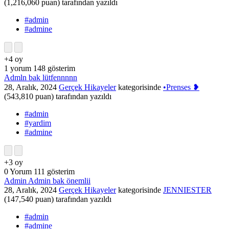
(
1,216,060
puan)
tarafından
yazıldı
#admin
#admine
+4
oy
1
yorum
148
gösterim
Admln bak lütfennnnn
28, Aralık, 2024
Gerçek Hikayeler
kategorisinde
•Prenses ❥
(
543,810
puan)
tarafından
yazıldı
#admin
#yardim
#admine
+3
oy
0
Yorum
111
gösterim
Admin Admin bak önemlii
28, Aralık, 2024
Gerçek Hikayeler
kategorisinde
JENNIESTER
(
147,540
puan)
tarafından
yazıldı
#admin
#admine