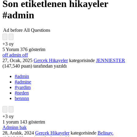
Son etiketlenen hikayeler
#admin
Ad before All Questions
+3
oy
5
Yorum
376
gösterim
off admin off
27, Ocak, 2025
Gerçek Hikayeler
kategorisinde
JENNIESTER
(
147,540
puan)
tarafından
yazıldı
#admin
#admine
#yardim
#neden
bennnn
+3
oy
1
yorum
143
gösterim
Adminn bak
28, Aralık, 2024
Gerçek Hikayeler
kategorisinde
Belinay.