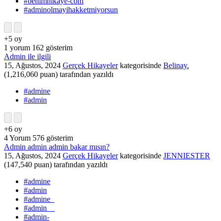
#benimhikaye-com
#adminolmayihakketmiyorsun
+5
oy
1
yorum
162
gösterim
Admin ile ilgili
15, Ağustos, 2024
Gerçek Hikayeler
kategorisinde
Belinay.
(
1,216,060
puan)
tarafından
yazıldı
#admine
#admin
+6
oy
4
Yorum
576
gösterim
Admin admin admin bakar mısın?
15, Ağustos, 2024
Gerçek Hikayeler
kategorisinde
JENNIESTER
(
147,540
puan)
tarafından
yazıldı
#admine
#admin
#admine_
#admin__
#admin-