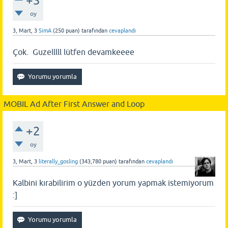
+3
oy
3, Mart, 3
SimA
(
250
puan)
tarafından
cevaplandı
Çok. Guzelllll lütfen devamkeeee
MOBIL Ad After First Answer and Loop
+2
oy
3, Mart, 3
literally_gosling
(
343,780
puan)
tarafından
cevaplandı
Kalbini kırabilirim o yüzden yorum yapmak istemiyorum
:]