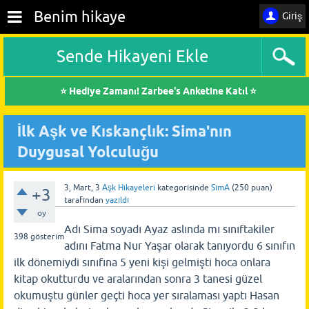
Benim hikaye
Giriş
Sende Hikayeni Ekle
⭐ Hediye Zamanı! Zarbee's Anketine Katıl ⭐
İlk Aşk ve Kıskançlık: Sima'nın
Duygusal Yolculuğu
3, Mart, 3
Aşk Hikayeleri
kategorisinde
SimA
(
250
puan)
+3
tarafından
yazıldı
oy
Adı Sima soyadı Ayaz aslında mı sınıftakiler
398
gösterim
adını Fatma Nur Yaşar olarak tanıyordu 6 sınıfın
ilk dönemiydi sınıfına 5 yeni kişi gelmişti hoca onlara
kitap okutturdu ve aralarından sonra 3 tanesi güzel
okumuştu günler geçti hoca yer sıralaması yaptı Hasan