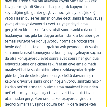
diye bir erkek sima'nın arkasına koydu Sima ile 2-3 kez
kavga etmişlerdi Sima ondan çok gıcık kapıyordu
söylediğim gibi günler geçti ve hoca yine ya değişikliği
yaptı Hasan bu sefer siman önüne geçti sanki İsmail yavaş
yavaş atana yaklaşıyordu evet 11 yaşındaydı ama
gerçekten birini ilk defa sevmişti sonra sanki o da ondan
hoşlanıyormuş gibi bir duygu arılarında ikisi beraber göz
teması kuruyor ve konuşuyordu normalde fotoğrafta
böyle değildi hatta onlar gizli bir aşk peşindelerdi sanki
sen onunla nasıl konuşuyorsa konuşmaya çalışıyor saçma
da olsa konuşuyordu evet sonra evet sonra her gün dua
ediyordu Sima ona çıkma teklifi etsin diye ama olmadı
maalesef hatta sanki birbirinden uzaklaşıyorlardı gide
gide bugün de okuldayken ona çok kötü davranmıştı
kalbini kırıyor ve sanki ondan hoşlanıyordu sınıftaki hiçbir
kızdan nefret etmezdi o silme ama maalesef birisinden
nefret etmeye başlamıştı Havin evet Havin bir Havin
utanmadan gerçekten onunla konuşuyordu içinden
geçirdi Sima"11 yaşında oğlum ben ilk defa gerçekten