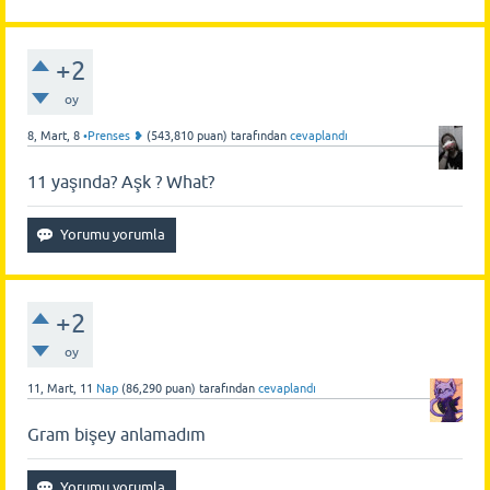
+2
oy
8, Mart, 8
•Prenses ❥
(
543,810
puan)
tarafından
cevaplandı
11 yaşında? Aşk ? What?
+2
oy
11, Mart, 11
Nap
(
86,290
puan)
tarafından
cevaplandı
Gram bişey anlamadım