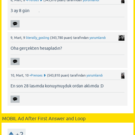
8, Mart, 8
•Prenses ❥
(
543,810
puan)
tarafından
yorumlandı
3 ay 8 gün .
9, Mart, 9
literally_gosling
(
343,780
puan)
tarafından
yorumlandı
Oha gerçekten hesapladın?
10, Mart, 10
•Prenses ❥
(
543,810
puan)
tarafından
yorumlandı
En son 28 lasımda konuşmuşduk ordan aklımda :D
MOBIL Ad After First Answer and Loop
+2