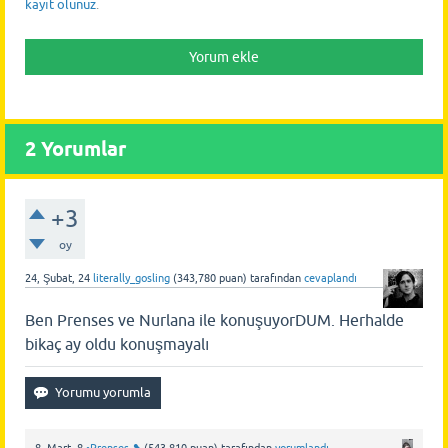
kayıt olunuz
.
2
Yorumlar
+3
oy
24, Şubat, 24
literally_gosling
(
343,780
puan)
tarafından
cevaplandı
Ben Prenses ve Nurlana ile konuşuyorDUM. Herhalde
bikaç ay oldu konuşmayalı