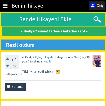
Benim hikaye
Giriş
Sende Hikayeni Ekle
⭐ Hediye Zamanı! Zarbee's Anketine Katıl ⭐
Rezil oldum
4, Ocak, 4
ilginç hikayeler
kategorisinde
Nap
(
86,290
+1
puan)
tarafından
yazıldı
oy
Tiktokta rezil oldum
268
gösterim