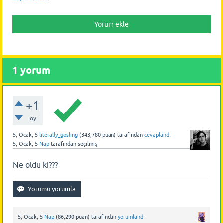
1
yorum
+1
oy
5, Ocak, 5
literally_gosling
(
343,780
puan)
tarafından
cevaplandı
5, Ocak, 5
Nap
tarafından
seçilmiş
Ne oldu ki???
5, Ocak, 5
Nap
(
86,290
puan)
tarafından
yorumlandı