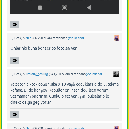
5, Ocak, 5
Nap
(
86,290
puan)
tarafından
yorumlandı
Onlarınki buna benzer pp fotoları var
5, Ocak, 5
literally_gosling
(
343,780
puan)
tarafından
yorumlandı
Ya zaten tiktok çoğunluka 9-10 yaşlı çocuklar ile dolu, takma
kafana. Bi de her şeyi kabullenen insan değilsen yorum
yazmamanı öneririm. Çünkü biraz yanlışını bulsalar bile
direkt dalga geçiyorlar
5, Ocak, 5
Nap
(
86,290
puan)
tarafından
yorumlandı