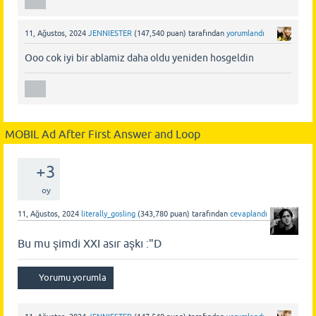
11, Ağustos, 2024
JENNIESTER
(
147,540
puan)
tarafından
yorumlandı
Ooo cok iyi bir ablamiz daha oldu yeniden hosgeldin
MOBIL Ad After First Answer and Loop
+3
oy
11, Ağustos, 2024
literally_gosling
(
343,780
puan)
tarafından
cevaplandı
Bu mu şimdi XXI asır aşkı :"D