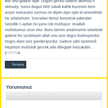
war ona gidiyor diye. Dugun gecesi sadece aklimda o
olmusty. Sonra dugun bitti sabah kaltik kuzenim beni
ariyor numarami sormus ne diyim diye oyle bi sevindimki
hic anlatamam. Sonradan ikimiz konustuk yakindan
tanisdik 5 aydan bu yana cok mutluyuz. Insallah
mutlulumuz uzun olur. Bunu benim anlatmamin sebebide
gidene hic uzulmeyin allah onu size dogru bulmuyordur.
Dogru olani size gonderiyordur. Sadece sabr lazimmiŝ.
Hepinize mutluluk gercek aski dilegiyle hoscakalin....
E♡♡♡♡A
Yorumunuz