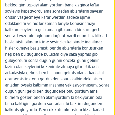
bekledigim tepkiyi alamiyordum bana kizginca laflar
soyleyip kapatiyordu ama sonradan ablamlarin sayesin
ondan vazgecmeye karar werdim sadece işime
odaklandim ve hic bir zaman biriyle konusmamayi
kalbime soyledim gel zaman git zaman bir sure gecti
sonra teyzemin oglunun dugʻuni vardi onun hazirliklari
baslamisti bilmem icime sevincler kalbimde inanilmaz
hisler olmaya baslamisti bende ablamlarla konusurken
hep ben bu dugunde bulucam diye saka yapmis gibi
guluyordum sonra dugun gunin onceki gunu gelinin
lazim olan seylerini kuzenimle almaya gitmistik oda
arkadasiyla gelmis ben hic onun gelmis olan arkadasini
gormemistim onu gordukden sonra kalbimdeki hisleri
anladim oysaki kalbimin insanina yaklasiyormusum. Sonra
dugun guni geldi ben dugundede onu gordum ama
bilmem gozleri ondan alamiyordum bi bakiyorum oda
bana baktigini gordum sonradan bi baktim dugunden
kalkmis gidiyordu. Ben cok kotu olmustum kiz arkadasi