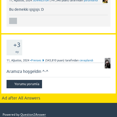
11, Ağustos, 2024
JENNIESTER
(
147,540
puan)
tarafından
yorumlandı
Bu demekki sjsjjsjs :D
+3
oy
11, Ağustos, 2024
•Prenses ❥
(
543,810
puan)
tarafından
cevaplandı
Aramıza hoşgeldin ^-^
Ad after All Answers
Powered by
Question2Answer