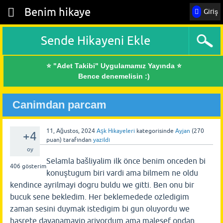
Benim hikaye
Giriş
Sende Hikayeni Ekle
⭐ "Adet Takibi" Uygulamamız Yayında ⭐
Bence denemelisin :)
Canimdan parcam
11, Ağustos, 2024
Aşk Hikayeleri
kategorisinde
Ayjan
(
270
+4
puan)
tarafından
yazıldı
oy
Selamla bašliyalim ilk önce benim onceden bi
406
gösterim
konuştugum biri vardi ama bilmem ne oldu
kendince ayrilmayi dogru buldu we gitti. Ben onu bir
bucuk sene bekledim. Her beklemedede ozledigim
zaman sesini duymak istedigim bi gun oluyordu we
hasrete dayanamayip ariyordum ama malesef ondan