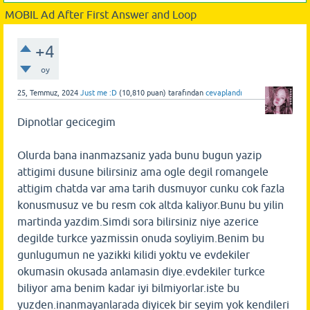
MOBIL Ad After First Answer and Loop
+4
oy
25, Temmuz, 2024
Just me :D
(
10,810
puan)
tarafından
cevaplandı
Dipnotlar gecicegim
Olurda bana inanmazsaniz yada bunu bugun yazip
attigimi dusune bilirsiniz ama ogle degil romangele
attigim chatda var ama tarih dusmuyor cunku cok fazla
konusmusuz ve bu resm cok altda kaliyor.Bunu bu yilin
martinda yazdim.Simdi sora bilirsiniz niye azerice
degilde turkce yazmissin onuda soyliyim.Benim bu
gunlugumun ne yazikki kilidi yoktu ve evdekiler
okumasin okusada anlamasin diye.evdekiler turkce
biliyor ama benim kadar iyi bilmiyorlar.iste bu
yuzden.inanmayanlarada diyicek bir seyim yok kendileri