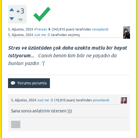
+3
oy
5, Ağustos, 2024
•Prenses ❥
(
543,810
puan)
tarafından
cevaplandı
5, Ağustos, 2024
Just me :D
tarafından
seçilmiş
Stres ve üzüntüden çok daha uzakta mutlu bir hayat
istiyorum...
Canım benim kim bilir ne yaşadın da
bunları yazdın :'(
5, Ağustos, 2024
Just me :D
(
10,810
puan)
tarafından
yorumlandı
Sana sonra anlatirim istersen )))