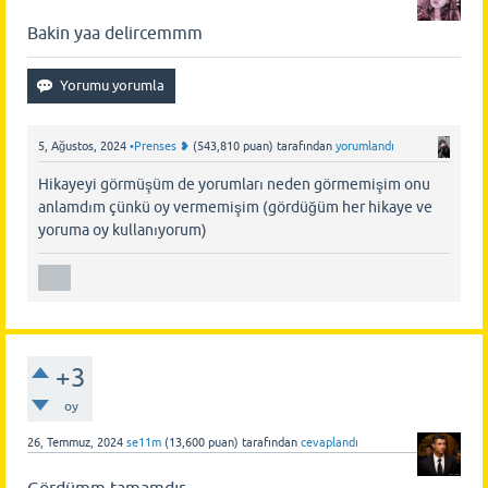
Bakin yaa delircemmm
5, Ağustos, 2024
•Prenses ❥
(
543,810
puan)
tarafından
yorumlandı
Hikayeyi görmüşüm de yorumları neden görmemişim onu
anlamdım çünkü oy vermemişim (gördüğüm her hikaye ve
yoruma oy kullanıyorum)
+3
oy
26, Temmuz, 2024
se11m
(
13,600
puan)
tarafından
cevaplandı