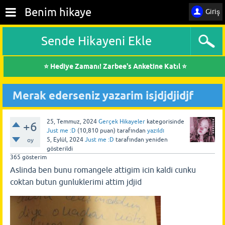
Benim hikaye
Giriş
Sende Hikayeni Ekle
⭐ Hediye Zamanı! Zarbee's Anketine Katıl ⭐
Merak ederseniz yazarim isjdjdjidjf
25, Temmuz, 2024
Gerçek Hikayeler
kategorisinde
+6
Just me :D
(
10,810
puan)
tarafından
yazıldı
5, Eylül, 2024
Just me :D
tarafından
yeniden
oy
gösterildi
365
gösterim
Aslinda ben bunu romangele attigim icin kaldi cunku
coktan butun gunluklerimi attim jdjid