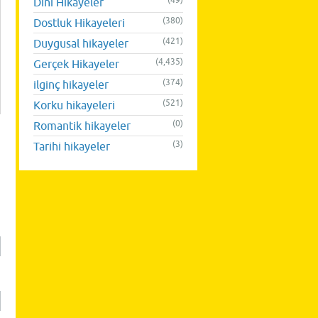
(49)
Dini Hikayeler
(380)
Dostluk Hikayeleri
(421)
Duygusal hikayeler
(4,435)
Gerçek Hikayeler
(374)
ilginç hikayeler
(521)
Korku hikayeleri
(0)
Romantik hikayeler
(3)
Tarihi hikayeler