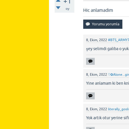
+1
oy
Hic anlamadim
8, Ekim, 2022
#BTS_ARMY
şey selimdi galiba o yu
8, Ekim, 2022
♡✿Alone...gi
Yine anlamam ki ben k
8, Ekim, 2022
literally_gosl
Yok artik otur yerine sifi