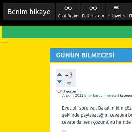
Benim hikaye
Chat Room
Edit History
Hikayeler
E
-----
GÜNÜN BİLMECESİ
+3
oy
1,313
gösterim
7, Ekim, 2022
Bilim kurgu hikayeleri
kategor
Evet bir soru var. Bakalım kim ç
şeklinde paylaşacağım cevabını b
cevabı da hem çözümünü hemde 