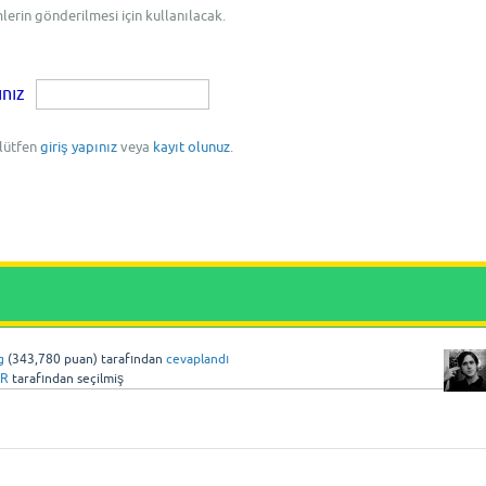
mlerin gönderilmesi için kullanılacak.
ınız
 lütfen
giriş yapınız
veya
kayıt olunuz
.
g
(
343,780
puan)
tarafından
cevaplandı
TR
tarafından
seçilmiş