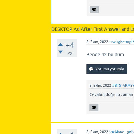
DESKTOP Ad After First Answer and L
8, Ekim, 2022
~twilight~myli
+4
oy
Bende 42 buldum
8, Ekim, 2022
#BTS_ARMY
Cevabin doğru o zaman
8, Ekim, 2022
♡✿Alone...gir