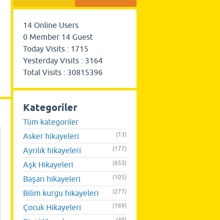
14
Online Users
0
Member
14
Guest
Today Visits :
1715
Yesterday Visits :
3164
Total Visits :
30815396
Kategoriler
Tüm kategoriler
(13)
Asker hikayeleri
(177)
Ayrılık hikayeleri
(653)
Aşk Hikayeleri
(105)
Başarı hikayeleri
(277)
Bilim kurgu hikayeleri
(169)
Çocuk Hikayeleri