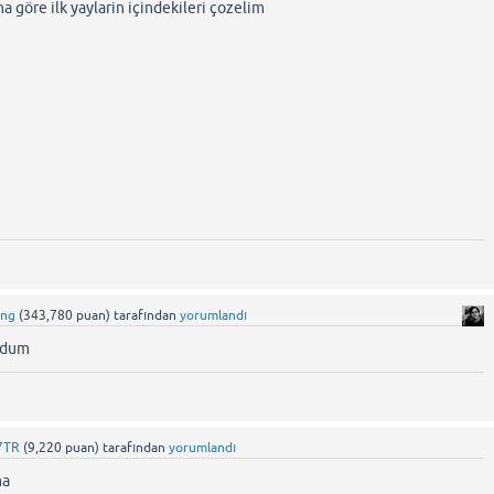
 göre ilk yaylarin içindekileri çozelim
ing
(
343,780
puan)
tarafından
yorumlandı
ldum
7TR
(
9,220
puan)
tarafından
yorumlandı
ma