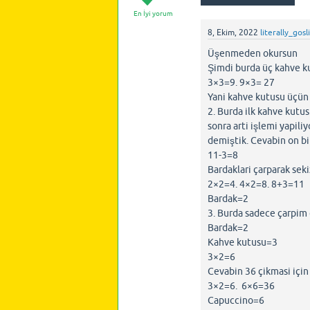
En İyi yorum
8, Ekim, 2022
literally_gosl
Üşenmeden okursun
Şimdi burda üç kahve k
3×3=9. 9×3= 27
Yani kahve kutusu üçün
2. Burda ilk kahve kutu
sonra arti işlemi yapili
demiştik. Cevabin on bir
11-3=8
Bardaklari çarparak sek
2×2=4. 4×2=8. 8+3=11
Bardak=2
3. Burda sadece çarpim 
Bardak=2
Kahve kutusu=3
3×2=6
Cevabin 36 çikmasi için
3×2=6. 6×6=36
Capuccino=6