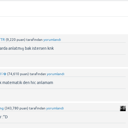
7TR
(
9,220
puan)
tarafından
yorumlandı
karda anlatmış bak istersen knk
rl♡✿
(
74,610
puan)
tarafından
yorumlandı
nk matematik den hic anlamam
ing
(
343,780
puan)
tarafından
yorumlandı
r :"D