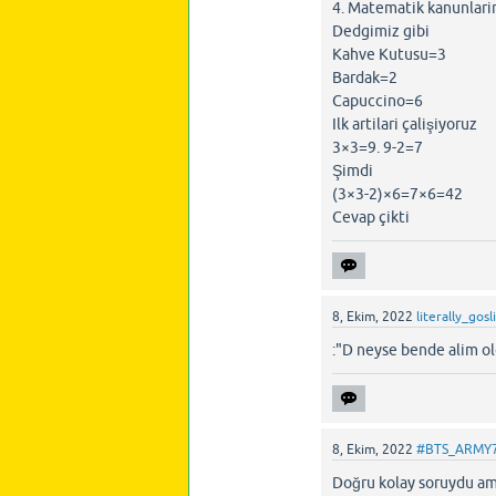
4. Matematik kanunlarina
Dedgimiz gibi
Kahve Kutusu=3
Bardak=2
Capuccino=6
Ilk artilari çalişiyoruz
3×3=9. 9-2=7
Şimdi
(3×3-2)×6=7×6=42
Cevap çikti
8, Ekim, 2022
literally_gosl
:"D neyse bende alim o
8, Ekim, 2022
#BTS_ARMY
Doğru kolay soruydu a