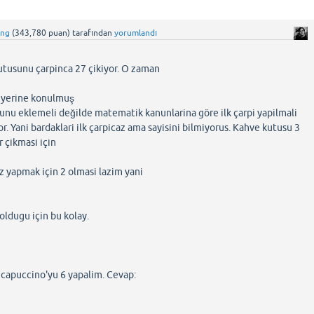
ing
(
343,780
puan)
tarafından
yorumlandı
utusunu çarpinca 27 çikiyor. O zaman
 yerine konulmuş
sunu eklemeli değilde matematik kanunlarina göre ilk çarpi yapilmali
yor. Yani bardaklari ilk çarpicaz ama sayisini bilmiyorus. Kahve kutusu 3
 çikmasi için
iz yapmak için 2 olmasi lazim yani
oldugu için bu kolay.
 capuccino'yu 6 yapalim. Cevap: