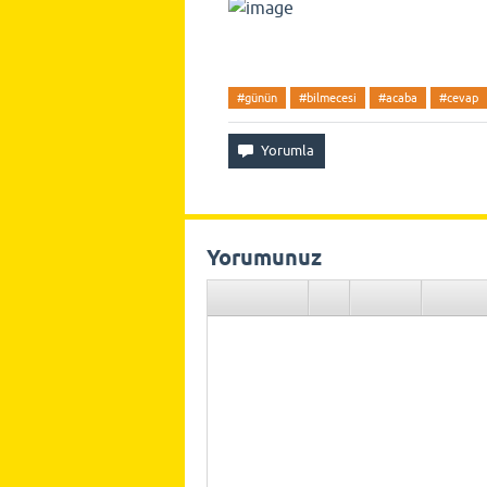
#günün
#bilmecesi
#acaba
#cevap
Yorumunuz