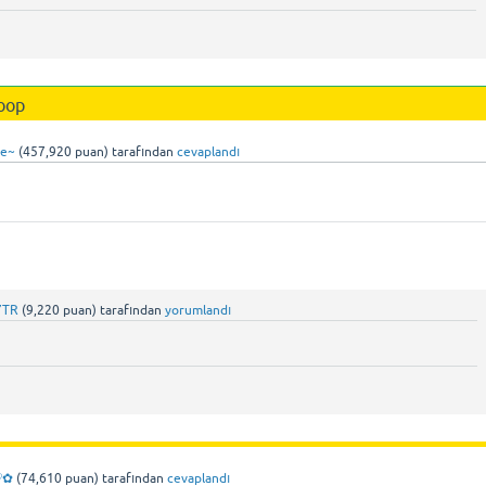
oop
fe~
(
457,920
puan)
tarafından
cevaplandı
7TR
(
9,220
puan)
tarafından
yorumlandı
l♡✿
(
74,610
puan)
tarafından
cevaplandı