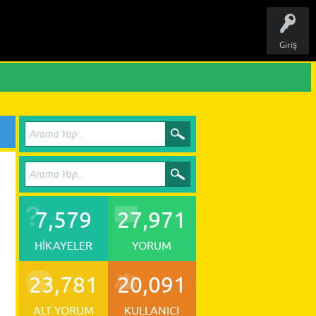
Giriş
7,579
27,971
HIKAYELER
YORUM
23,781
20,091
ALT YORUM
KULLANICI