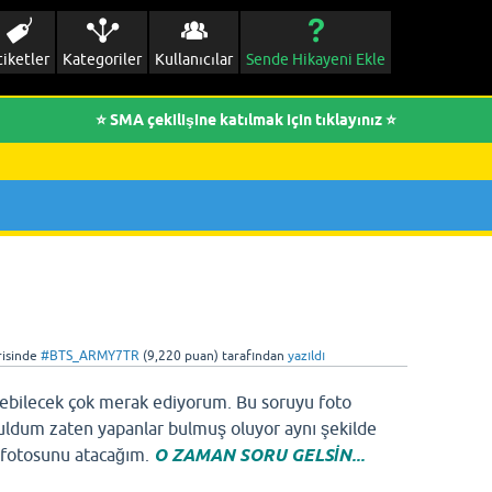
tiketler
Kategoriler
Kullanıcılar
Sende Hikayeni Ekle
⭐ SMA çekilişine katılmak için tıklayınız ⭐
isinde
#BTS_ARMY7TR
(
9,220
puan)
tarafından
yazıldı
özebilecek çok merak ediyorum. Bu soruyu foto
uldum zaten yapanlar bulmuş oluyor aynı şekilde
fotosunu atacağım.
O ZAMAN SORU GELSİN...