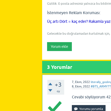
Gizlilik: E-posta adresiniz yalnızca bu bildiri
İstenmeyen Reklam Koruması:
Üç artı Dört = kaç eder? Rakamla yaz
Gelecekte bu doğrulamadan kurtulmak için,
3
Yorumlar
7, Ekim, 2022
literally_goslin
+3
8, Ekim, 2022
#BTS_ARMY7
oy
Cevabi söylüyorum 42