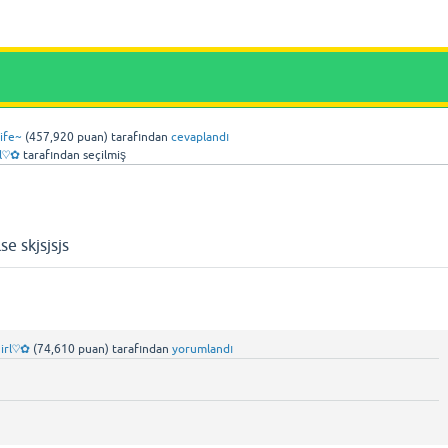
ife~
(
457,920
puan)
tarafından
cevaplandı
rl♡✿
tarafından
seçilmiş
e skjsjsjs
girl♡✿
(
74,610
puan)
tarafından
yorumlandı