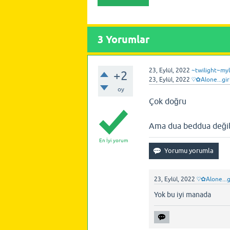
3
Yorumlar
23, Eylül, 2022
~twilight~myl
+2
23, Eylül, 2022
♡✿Alone...gi
oy
Çok doğru
Ama dua beddua değils
En İyi yorum
23, Eylül, 2022
♡✿Alone...
Yok bu iyi manada