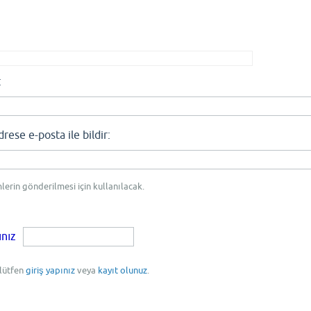
:
se e-posta ile bildir:
mlerin gönderilmesi için kullanılacak.
ınız
 lütfen
giriş yapınız
veya
kayıt olunuz
.