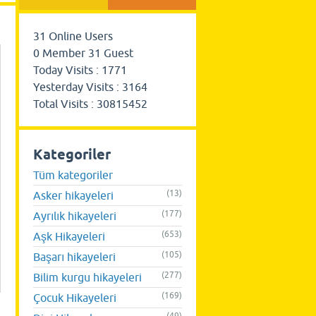
31
Online Users
0
Member
31
Guest
Today Visits :
1771
Yesterday Visits :
3164
Total Visits :
30815452
Kategoriler
Tüm kategoriler
(13)
Asker hikayeleri
(177)
Ayrılık hikayeleri
(653)
Aşk Hikayeleri
(105)
Başarı hikayeleri
(277)
Bilim kurgu hikayeleri
(169)
Çocuk Hikayeleri