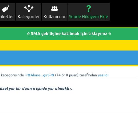
tiketler
Kategoriler
Kullanıcılar
Sende Hikayeni Ekle
⭐ SMA çekilişine katılmak için tıklayınız ⭐
kategorisinde
♡✿Alone...girl♡✿
(
74,610
puan)
tarafından
yazıldı
üzel yer bir duanın içinde yer almaktır.