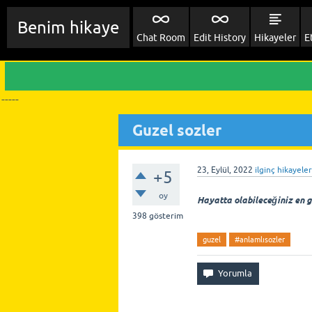
Benim hikaye
Chat Room
Edit History
Hikayeler
E
-----
Guzel sozler
23, Eylül, 2022
ilginç hikayeler
+5
oy
Hayatta olabileceğiniz en g
398
gösterim
guzel
#anlamlısozler