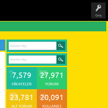
Giriş
7,579
27,971
HIKAYELER
YORUM
23,781
20,091
ALT YORUM
KULLANICI