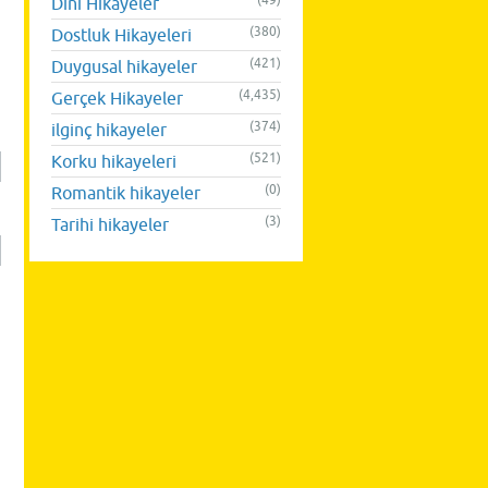
(49)
Dini Hikayeler
(380)
Dostluk Hikayeleri
(421)
Duygusal hikayeler
(4,435)
Gerçek Hikayeler
(374)
ilginç hikayeler
(521)
Korku hikayeleri
(0)
Romantik hikayeler
(3)
Tarihi hikayeler