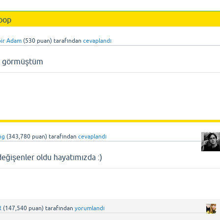
oop
bir Adam
(
530
puan)
tarafından
cevaplandı
a görmüştüm
ing
(
343,780
puan)
tarafından
cevaplandı
eğişenler oldu hayatımızda :)
R
(
147,540
puan)
tarafından
yorumlandı