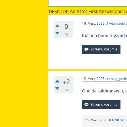
DESKTOP Ad After First Answer and L
10, Mart, 2025
O Adam zeki 
0
oy
Kız ben bunu rüyamd
15, Mart, 2025
literally_gosl
+2
oy
Onu da kaldıramayıp, d
15, Mart, 2025
JENNIESTE