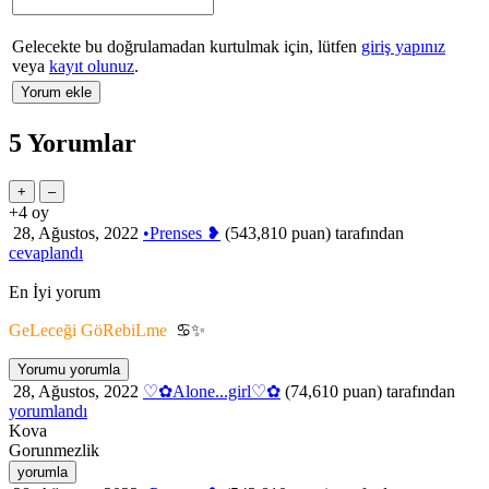
Gelecekte bu doğrulamadan kurtulmak için, lütfen
giriş yapınız
veya
kayıt olunuz
.
5
Yorumlar
+4
oy
28, Ağustos, 2022
•Prenses ❥
(
543,810
puan)
tarafından
cevaplandı
En İyi yorum
GeLeceği GöRebiLme
♋✨
28, Ağustos, 2022
♡✿Alone...girl♡✿
(
74,610
puan)
tarafından
yorumlandı
Kova
Gorunmezlik