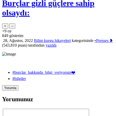
Burçlar gizli güçlere sahip
olsaydı:
+9
oy
849
gösterim
28, Ağustos, 2022
Bilim kurgu hikayeleri
kategorisinde
•Prenses ❥
(
543,810
puan)
tarafından
yazıldı
#burçlar_hakkında_bilgi_veriyorum❤️
#bilgiler
Yorumunuz