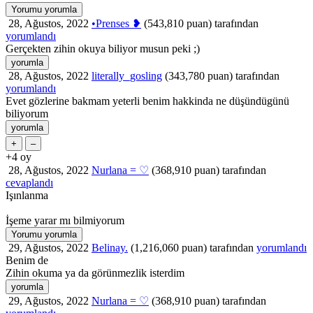
28, Ağustos, 2022
•Prenses ❥
(
543,810
puan)
tarafından
yorumlandı
Gerçekten zihin okuya biliyor musun peki ;)
28, Ağustos, 2022
literally_gosling
(
343,780
puan)
tarafından
yorumlandı
Evet gözlerine bakmam yeterli benim hakkinda ne düşündügünü
biliyorum
+4
oy
28, Ağustos, 2022
Nurlana = ♡
(
368,910
puan)
tarafından
cevaplandı
Işınlanma
İşeme yarar mı bilmiyorum
29, Ağustos, 2022
Belinay.
(
1,216,060
puan)
tarafından
yorumlandı
Benim de
Zihin okuma ya da görünmezlik isterdim
29, Ağustos, 2022
Nurlana = ♡
(
368,910
puan)
tarafından