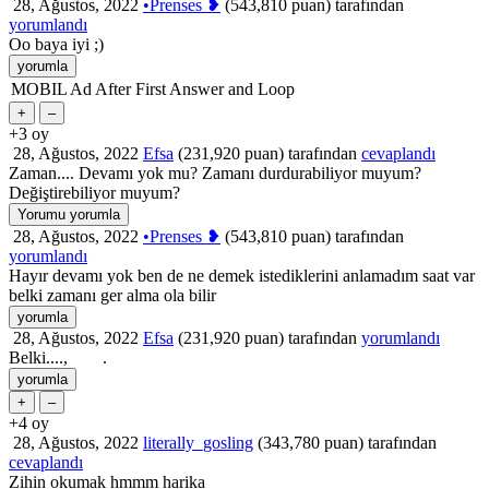
28, Ağustos, 2022
•Prenses ❥
(
543,810
puan)
tarafından
yorumlandı
Oo baya iyi ;)
MOBIL Ad After First Answer and Loop
+3
oy
28, Ağustos, 2022
Efsa
(
231,920
puan)
tarafından
cevaplandı
Zaman.... Devamı yok mu? Zamanı durdurabiliyor muyum?
Değiştirebiliyor muyum?
28, Ağustos, 2022
•Prenses ❥
(
543,810
puan)
tarafından
yorumlandı
Hayır devamı yok ben de ne demek istediklerini anlamadım saat var
belki zamanı ger alma ola bilir
28, Ağustos, 2022
Efsa
(
231,920
puan)
tarafından
yorumlandı
Belki...., .
+4
oy
28, Ağustos, 2022
literally_gosling
(
343,780
puan)
tarafından
cevaplandı
Zihin okumak hmmm harika