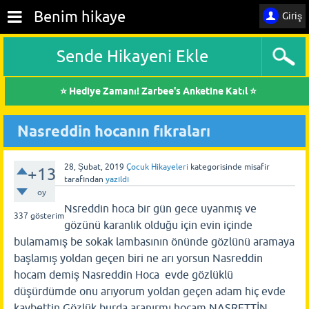
Benim hikaye
Giriş
Sende Hikayeni Ekle
⭐ Hediye Zamanı! Zarbee's Anketine Katıl ⭐
Nasreddin hocanın fıkraları
28, Şubat, 2019
Çocuk Hikayeleri
kategorisinde
misafir
+13
tarafından
yazıldı
oy
Nsreddin hoca bir gün gece uyanmış ve
337
gösterim
gözünü karanlık olduğu için evin içinde
bulamamış be sokak lambasının önünde gözlünü aramaya
başlamış yoldan geçen biri ne arı yorsun Nasreddin
hocam demiş Nasreddin Hoca evde gözlüklü
düşürdümde onu arıyorum yoldan geçen adam hiç evde
kaybettin Gözlük burda aranırmı hocam NASRETTİN