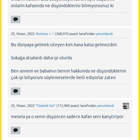
onlarin kafasinda ne düşündüklerini bilmiyorsunuz ki
25, Nisan, 2022
Nurlana = ♡
(
368,910
puan)
tarafından
yorumlandı
Bu dünyaya gelmek isteyen kim bana kalsa gelmezdim
Sokağa atsalardı daha iyi olurdu
Ben annem ve babamın benim hakkımda ne düşündüklerini
çok iyi biliyorum söylemeselerde belli ediyorlar zaten
25, Nisan, 2022
*Gizemli kiz*
(
112,960
puan)
tarafından
yorumlandı
mesela ya o senin düşüncen sadece kafan seni kariştiriyor