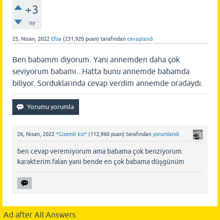
+3
oy
25, Nisan, 2022
Efsa
(
231,920
puan)
tarafından
cevaplandı
Ben babamm diyorum. Yani annemden daha çok
seviyorum babamı...Hatta bunu annemde babamda
biliyor. Sorduklarında cevap verdim annemde oradaydı.
26, Nisan, 2022
*Gizemli kiz*
(
112,960
puan)
tarafından
yorumlandı
ben cevap veremiyorum ama babama çok benziyorum
karakterim falan yani bende en çok babama düşgünüm
Ad after All Answers