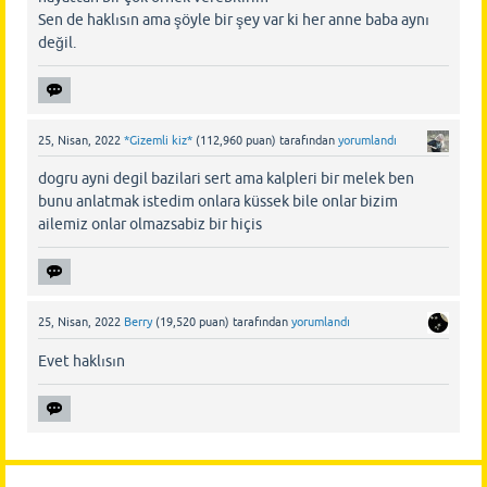
Sen de haklısın ama şöyle bir şey var ki her anne baba aynı
değil.
25, Nisan, 2022
*Gizemli kiz*
(
112,960
puan)
tarafından
yorumlandı
dogru ayni degil bazilari sert ama kalpleri bir melek ben
bunu anlatmak istedim onlara küssek bile onlar bizim
ailemiz onlar olmazsabiz bir hiçis
25, Nisan, 2022
Berry
(
19,520
puan)
tarafından
yorumlandı
Evet haklısın