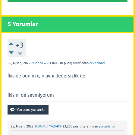
5
Yorumlar
+3
oy
25, Nisan, 2022
Nurlana = ♡
(
368,910
puan)
tarafından
cevaplandı
İkiside benim için aynı değersizlik de
İkisini de sevmiyorum
25, Nisan, 2022
♛QƏMLİ YAZAR♛
(
3,250
puan)
tarafından
yorumlandı