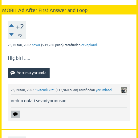
MOBIL Ad After First Answer and Loop
+2
oy
25, Nisan, 2022
sewii
(
539,260
puan)
tarafından
cevaplandı
Hiç biri .....
25, Nisan, 2022
*Gizemli kiz*
(
112,960
puan)
tarafından
yorumlandı
neden onlari sevmiyormusun