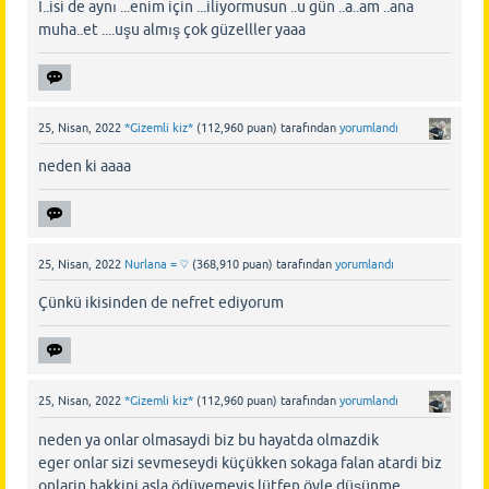
İ..isi de aynı ...enim için ...iliyormusun ..u gün ..a..am ..ana
muha..et ....uşu almış çok güzelller yaaa
25, Nisan, 2022
*Gizemli kiz*
(
112,960
puan)
tarafından
yorumlandı
neden ki aaaa
25, Nisan, 2022
Nurlana = ♡
(
368,910
puan)
tarafından
yorumlandı
Çünkü ikisinden de nefret ediyorum
25, Nisan, 2022
*Gizemli kiz*
(
112,960
puan)
tarafından
yorumlandı
neden ya onlar olmasaydi biz bu hayatda olmazdik
eger onlar sizi sevmeseydi küçükken sokaga falan atardi biz
onlarin hakkini asla ödüyemeyis lütfen öyle düşünme