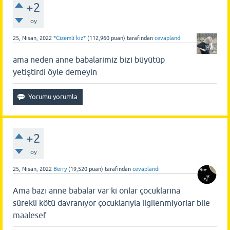
+2
oy
25, Nisan, 2022
*Gizemli kiz*
(
112,960
puan)
tarafından
cevaplandı
ama neden anne babalarimiz bizi büyütüp
yetiştirdi öyle demeyin
+2
oy
25, Nisan, 2022
Berry
(
19,520
puan)
tarafından
cevaplandı
Ama bazı anne babalar var ki onlar çocuklarına
sürekli kötü davranıyor çocuklarıyla ilgilenmiyorlar bile
maalesef