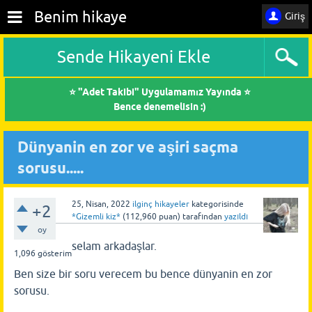
Benim hikaye
Giriş
Sende Hikayeni Ekle
⭐ "Adet Takibi" Uygulamamız Yayında ⭐
Bence denemelisin :)
Dünyanin en zor ve aşiri saçma
sorusu.....
25, Nisan, 2022
ilginç hikayeler
kategorisinde
+2
*Gizemli kiz*
(
112,960
puan)
tarafından
yazıldı
oy
selam arkadaşlar.
1,096
gösterim
Ben size bir soru verecem bu bence dünyanin en zor
sorusu.