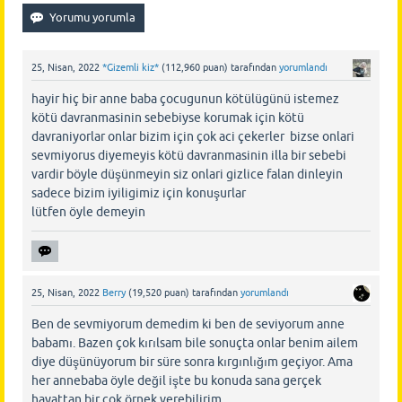
25, Nisan, 2022
*Gizemli kiz*
(
112,960
puan)
tarafından
yorumlandı
hayir hiç bir anne baba çocugunun kötülügünü istemez
kötü davranmasinin sebebiyse korumak için kötü
davraniyorlar onlar bizim için çok aci çekerler bizse onlari
sevmiyorus diyemeyis kötü davranmasinin illa bir sebebi
vardir böyle düşünmeyin siz onlari gizlice falan dinleyin
sadece bizim iyiligimiz için konuşurlar
lütfen öyle demeyin
25, Nisan, 2022
Berry
(
19,520
puan)
tarafından
yorumlandı
Ben de sevmiyorum demedim ki ben de seviyorum anne
babamı. Bazen çok kırılsam bile sonuçta onlar benim ailem
diye düşünüyorum bir süre sonra kırgınlığım geçiyor. Ama
her annebaba öyle değil işte bu konuda sana gerçek
hayattan bir çok örnek verebilirim