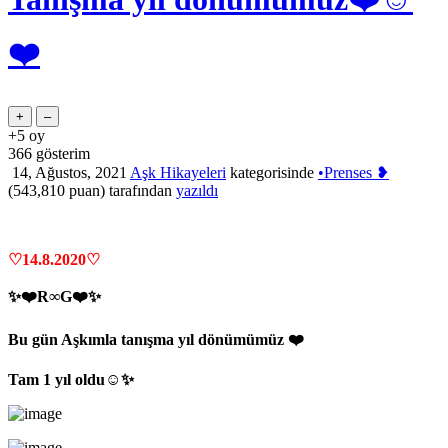
❤️
+5
oy
366
gösterim
14, Ağustos, 2021
Aşk Hikayeleri
kategorisinde
•Prenses ❥
(
543,810
puan)
tarafından
yazıldı
♡14.8.2020♡
✨❤️R∞G❤️✨
Bu gün Aşkımla tanışma yıl dönümümüz ❤️
Tam 1 yıl oldu☺️✨