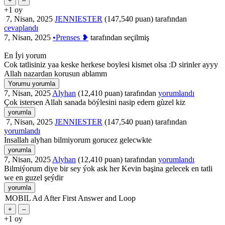
+1
oy
7, Nisan, 2025
JENNIESTER
(
147,540
puan)
tarafından
cevaplandı
7, Nisan, 2025
•Prenses ❥
tarafından
seçilmiş
En İyi yorum
Cok tatlisiniz yaa keske herkese boylesi kismet olsa :D sirinler ayyy
Allah nazardan korusun ablamm
7, Nisan, 2025
Alyhan
(
12,410
puan)
tarafından
yorumlandı
Çok istersen Allah sanada böýlesini nasip edern gùzel kiz
7, Nisan, 2025
JENNIESTER
(
147,540
puan)
tarafından
yorumlandı
Insallah alyhan bilmiyorum gorucez gelecwkte
7, Nisan, 2025
Alyhan
(
12,410
puan)
tarafından
yorumlandı
Bilmiýorum diye bir sey ýok ask her Kevin başina gelecek en tatli
we en guzel şeýdir
MOBIL Ad After First Answer and Loop
+1
oy