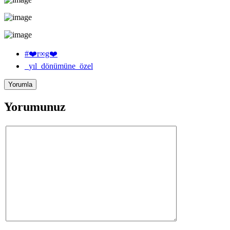
#❤️r∞g❤️
_yıl_dönümüne_özel
Yorumunuz