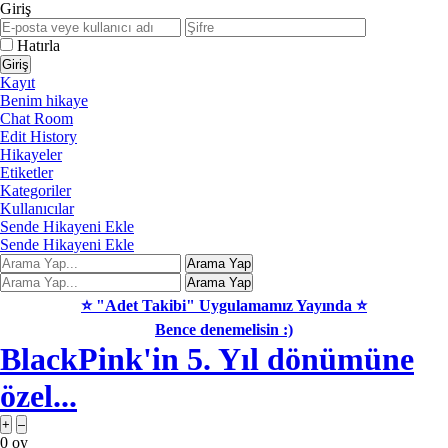
Giriş
Hatırla
Kayıt
Benim hikaye
Chat Room
Edit History
Hikayeler
Etiketler
Kategoriler
Kullanıcılar
Sende Hikayeni Ekle
Sende Hikayeni Ekle
⭐ "Adet Takibi" Uygulamamız Yayında ⭐
Bence denemelisin :)
BlackPink'in 5. Yıl dönümüne
özel...
0
oy