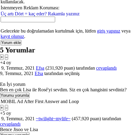
kullanılacak.
İstenmeyen Reklam Koruması:
Üç artı Dört = kaç eder? Rakamla yazınız
Gelecekte bu doğrulamadan kurtulmak için, lütfen
giriş yapınız
veya
kayıt olunuz
.
5
Yorumlar
+4
oy
9, Temmuz, 2021
Efsa
(
231,920
puan)
tarafından
cevaplandı
9, Temmuz, 2021
Efsa
tarafından
seçilmiş
En İyi yorum
Ben en çok Lisa ile Rosé'yi sevdim. Siz en çok hangisini sevdiniz?
MOBIL Ad After First Answer and Loop
+5
oy
9, Temmuz, 2021
~twilight~mylife~
(
457,920
puan)
tarafından
cevaplandı
Bence Jisoo ve Lisa