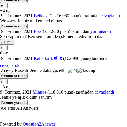
+4
oy
9, Temmuz, 2021
Belinay.
(
1,216,060
puan)
tarafından
cevaplandı
Wowww Jennie mükemmel olmus
9, Temmuz, 2021
Efsa
(
231,920
puan)
tarafından
yorumlandı
Sen yaptın mı? Ben seninkini de çok merka ediyorum da.
0
oy
9, Temmuz, 2021
Kalbi kırık ಠ_ಠ
(
162,980
puan)
tarafından
cevaplandı
Vaayyy Rose ile Jennie daha güzellllll
+3
oy
9, Temmuz, 2021
Minnoş
(
118,610
puan)
tarafından
cevaplandı
Jennie ye aşık oldum sanırım
Ad after All Answers
Powered by
Question2Answer