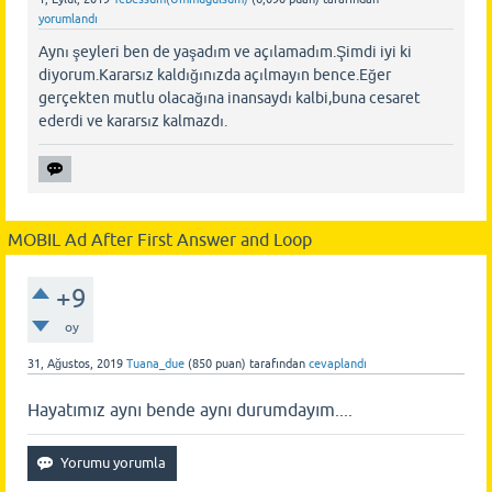
yorumlandı
Aynı şeyleri ben de yaşadım ve açılamadım.Şimdi iyi ki
diyorum.Kararsız kaldığınızda açılmayın bence.Eğer
gerçekten mutlu olacağına inansaydı kalbi,buna cesaret
ederdi ve kararsız kalmazdı.
MOBIL Ad After First Answer and Loop
+9
oy
31, Ağustos, 2019
Tuana_due
(
850
puan)
tarafından
cevaplandı
Hayatımız aynı bende aynı durumdayım....