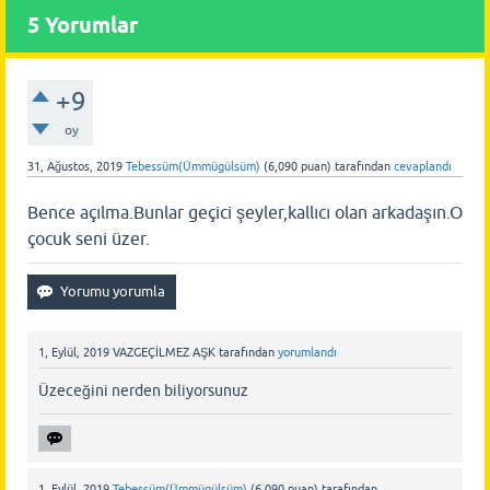
5
Yorumlar
+9
oy
31, Ağustos, 2019
Tebessüm(Ümmügülsüm)
(
6,090
puan)
tarafından
cevaplandı
Bence açılma.Bunlar geçici şeyler,kallıcı olan arkadaşın.O
çocuk seni üzer.
1, Eylül, 2019
VAZGEÇİLMEZ AŞK
tarafından
yorumlandı
Üzeceğini nerden biliyorsunuz
1, Eylül, 2019
Tebessüm(Ümmügülsüm)
(
6,090
puan)
tarafından