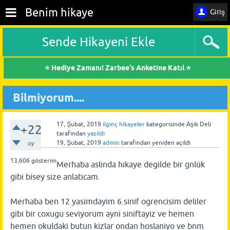
Benim hikaye
Giriş
Sende Hikayeni Ekle
⭐ Hediye Zamanı! Zarbee's Anketine Katıl ⭐
Bilmiyorum....
17, Şubat, 2019
ilginç hikayeler
kategorisinde
Aşık Deli
+22
tarafından
yazıldı
19, Şubat, 2019
admin
tarafından
yeniden açıldı
oy
13,606
gösterim
Merhaba aslinda hikaye degilde bir gnlük
gibi bisey size anlaticam.
Merhaba ben 12 yasimdayim 6.sinif ogrencisim deliler
gibi bir coxugu seviyorum ayni siniftayiz ve hemen
hemen okuldaki butun kizlar ondan hoslaniyo ve bnm