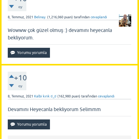
oy
8, Temmuz, 2021
Belinay.
(
1,216,060
puan)
tarafından
cevaplandı
Wowww çok güzel olmuş :) devamını heyecanla
bekliyorum.
+10
oy
8, Temmuz, 2021
Kalbi kırık ಠ_ಠ
(
162,980
puan)
tarafından
cevaplandı
Devamını Heyecanla bekliyorum Selimmm