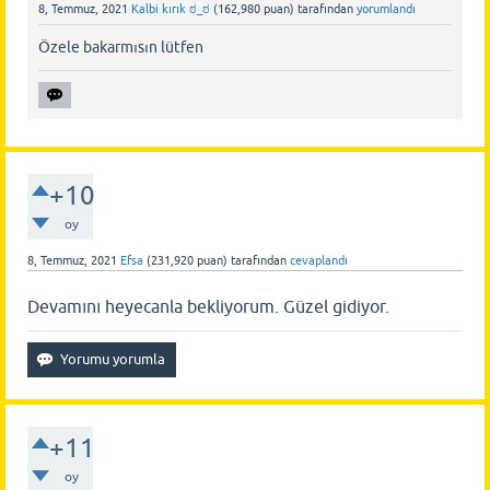
8, Temmuz, 2021
Kalbi kırık ಠ_ಠ
(
162,980
puan)
tarafından
yorumlandı
Özele bakarmısın lütfen
+10
oy
8, Temmuz, 2021
Efsa
(
231,920
puan)
tarafından
cevaplandı
Devamını heyecanla bekliyorum. Güzel gidiyor.
+11
oy