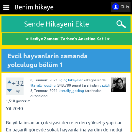
Benim hikaye
Giriş
Sende Hikayeni Ekle
⭐ Hediye Zamanı! Zarbee's Anketine Katıl ⭐
Evcil hayvanlarin zamanda
yolculugu bölüm 1
8, Temmuz, 2021
ilginç hikayeler
kategorisinde
+32
literally_gosling
(
343,780
puan)
tarafından
yazıldı
8, Temmuz, 2021
literally_gosling
tarafından
oy
düzenlendi
1,510
gösterim
Yil 2040.
Bu yilda insanlar çok siyasi dercelerden yükseliş yaptilar.
En başarili görevde sokak hayvanlarina yardim dernedgi