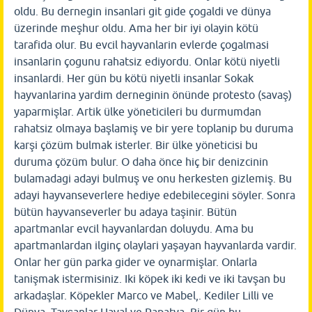
oldu. Bu dernegin insanlari git gide çogaldi ve dünya
üzerinde meşhur oldu. Ama her bir iyi olayin kötü
tarafida olur. Bu evcil hayvanlarin evlerde çogalmasi
insanlarin çogunu rahatsiz ediyordu. Onlar kötü niyetli
insanlardi. Her gün bu kötü niyetli insanlar Sokak
hayvanlarina yardim derneginin önünde protesto (savaş)
yaparmişlar. Artik ülke yöneticileri bu durmumdan
rahatsiz olmaya başlamiş ve bir yere toplanip bu duruma
karşi çözüm bulmak isterler. Bir ülke yöneticisi bu
duruma çözüm bulur. O daha önce hiç bir denizcinin
bulamadagi adayi bulmuş ve onu herkesten gizlemiş. Bu
adayi hayvanseverlere hediye edebilecegini söyler. Sonra
bütün hayvanseverler bu adaya taşinir. Bütün
apartmanlar evcil hayvanlardan doluydu. Ama bu
apartmanlardan ilginç olaylari yaşayan hayvanlarda vardir.
Onlar her gün parka gider ve oynarmişlar. Onlarla
tanişmak istermisiniz. Iki köpek iki kedi ve iki tavşan bu
arkadaşlar. Köpekler Marco ve Mabel,. Kediler Lilli ve