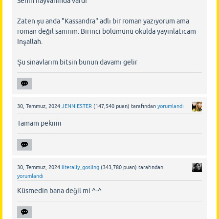
Senin hayvanında vardı
Zaten şu anda "Kassandra" adlı bir roman yazıyorum ama
roman değil sanırım. Birinci bölümünü okulda yayınlatıcam
Inşallah.
Şu sinavlarım bitsin bunun davamı gelir
30, Temmuz, 2024
JENNIESTER
(
147,540
puan)
tarafından
yorumlandı
Tamam pekiiiii
30, Temmuz, 2024
literally_gosling
(
343,780
puan)
tarafından
yorumlandı
Küsmedin bana değil mi ^-^