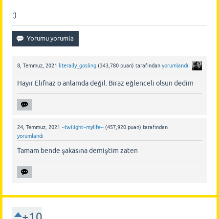
:)
8, Temmuz, 2021
literally_gosling
(
343,780
puan)
tarafından
yorumlandı
Hayır Elifnaz o anlamda değil. Biraz eğlenceli olsun dedim
24, Temmuz, 2021
~twilight~mylife~
(
457,920
puan)
tarafından
yorumlandı
Tamam bende şakasına demiştim zaten
+10