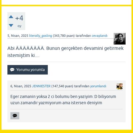
+4
oy
5, Nisan, 2025
literally_gosling
(
343,780
puan)
tarafından
cevaplandı
Abi ÄÄÄÄÄÄÄÄ. Bunun gerçekten devamini getirmek
istemiştim ki....
6, Nisan, 2025
JENNIESTER
(
147,540
puan)
tarafından
yorumlandı
Eger zamanin yoksa 2 ci bolumu ben yaziyim :D biliyorum
uzun zamandir yazmiyorum ama istersen deniyim