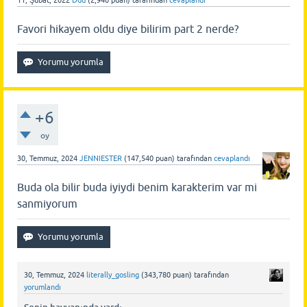
Favori hikayem oldu diye bilirim part 2 nerde?
+6
oy
30, Temmuz, 2024
JENNIESTER
(
147,540
puan)
tarafından
cevaplandı
Buda ola bilir buda iyiydi benim karakterim var mi
sanmiyorum
30, Temmuz, 2024
literally_gosling
(
343,780
puan)
tarafından
yorumlandı