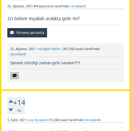
25, Ağustos, 2021
#respectJisoo
tarafından
cevaplandı
2ci bölüm inşallah aralıkta gelir mi?
25, Ağustos, 2021
~twilight~mylife~
(
457,920
puan)
tarafından
yorumlandı
Sanane istediği zaman gelir sanane?!?!
+14
oy
5, Eylül, 2021
Lisa my queen
(
14,260
puan)
tarafından
cevaplandı