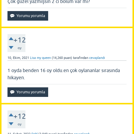
Çok güzel yazmışsın 2 ci bölüm var mı?
+12
oy
10, Ekim, 2021
Lisa my queen
(
14,260
puan)
tarafından
cevaplandı
1 oyda benden 16 oy oldu.en çok oylananlar sırasında
hikayen.
+12
oy
11, Şubat, 2022
Ddd
(
2,940
puan)
tarafından
cevaplandı