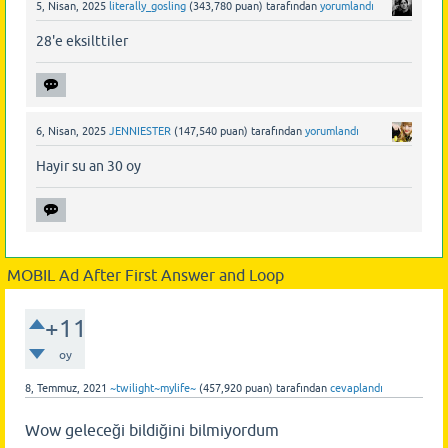
5, Nisan, 2025
literally_gosling
(
343,780
puan)
tarafından
yorumlandı
28'e eksilttiler
6, Nisan, 2025
JENNIESTER
(
147,540
puan)
tarafından
yorumlandı
Hayir su an 30 oy
MOBIL Ad After First Answer and Loop
+11
oy
8, Temmuz, 2021
~twilight~mylife~
(
457,920
puan)
tarafından
cevaplandı
Wow geleceği bildiğini bilmiyordum