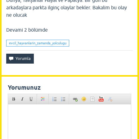
Dünya, Tavşanlar Hayal ve Papatya. Bir gün bu
arkadaşlara parkta ilginç olaylar bekler. Bakalim bu olay
ne olucak
Devami 2 bölümde
evcil_hayvanlarin_zamanda_yolculugu
Yorumunuz