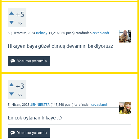
+5
oy
30, Temmuz, 2024
Belinay.
(
1,216,060
puan)
tarafından
cevaplandı
Hikayen baya güzel olmuş devamını bekliyoruzz
+3
oy
5, Nisan, 2025
JENNIESTER
(
147,540
puan)
tarafından
cevaplandı
En cok oylanan hikaye :D