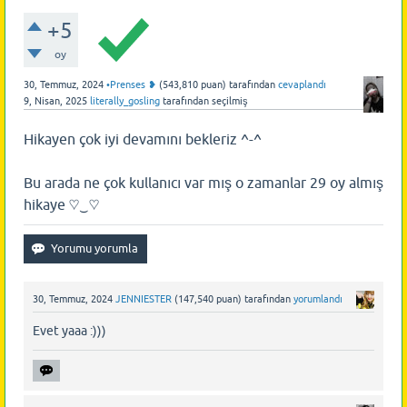
+5
oy
30, Temmuz, 2024
•Prenses ❥
(
543,810
puan)
tarafından
cevaplandı
9, Nisan, 2025
literally_gosling
tarafından
seçilmiş
Hikayen çok iyi devamını bekleriz ^-^
Bu arada ne çok kullanıcı var mış o zamanlar 29 oy almış
hikaye ♡⁠‿♡
30, Temmuz, 2024
JENNIESTER
(
147,540
puan)
tarafından
yorumlandı
Evet yaaa :)))