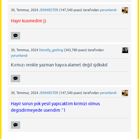
30, Temmuz, 2024
JENNIESTER
(
147,540
puan)
tarafından
yorumlandı
Hayir kusmedim ))
30, Temmuz, 2024
literally_gosling
(
343,780
puan)
tarafından
yorumlandı
Kırmızı renkle yazman hayıra alamet değil sjdkskd
30, Temmuz, 2024
JENNIESTER
(
147,540
puan)
tarafından
yorumlandı
Hayir sorun yok yesil yapicaktim kirmizi olmus
degisdirmeyede usendim :' l