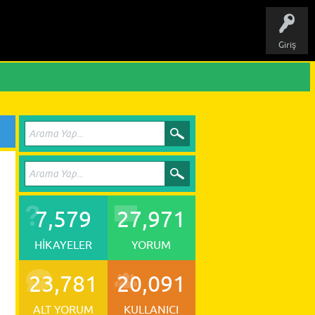
Giriş
7,579
27,971
HIKAYELER
YORUM
23,781
20,091
ALT YORUM
KULLANICI