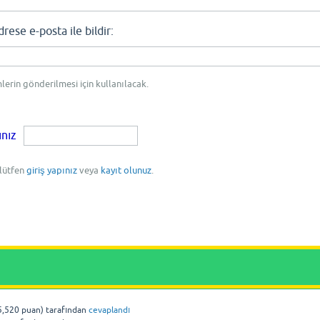
se e-posta ile bildir:
mlerin gönderilmesi için kullanılacak.
ınız
 lütfen
giriş yapınız
veya
kayıt olunuz
.
5,520
puan)
tarafından
cevaplandı