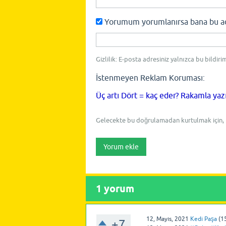
Yorumum yorumlanırsa bana bu adre
Gizlilik: E-posta adresiniz yalnızca bu bildiri
İstenmeyen Reklam Koruması:
Üç artı Dört = kaç eder? Rakamla yaz
Gelecekte bu doğrulamadan kurtulmak için,
1
yorum
12, Mayıs, 2021
Kedi Paşa
(
1
+7