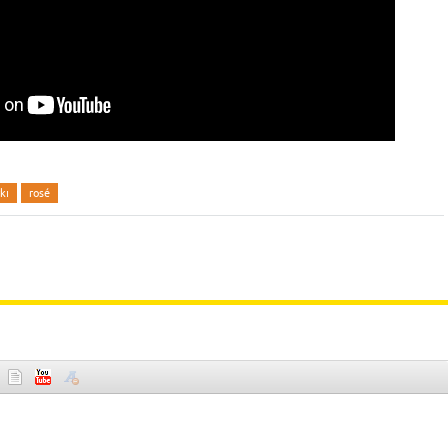
kı
rosé