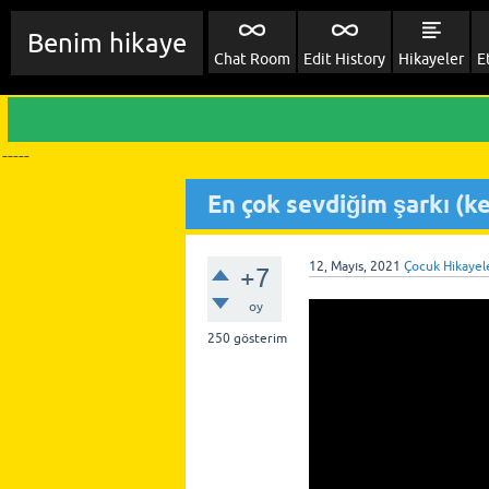
Benim hikaye
Chat Room
Edit History
Hikayeler
E
-----
En çok sevdiğim şarkı (ke
12, Mayıs, 2021
Çocuk Hikayel
+7
oy
250
gösterim