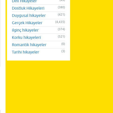
(49)
Dini Hikayeler
(380)
Dostluk Hikayeleri
(421)
Duygusal hikayeler
(4,435)
Gerçek Hikayeler
(374)
ilginç hikayeler
(521)
Korku hikayeleri
(0)
Romantik hikayeler
(3)
Tarihi hikayeler