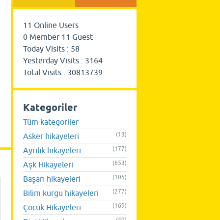
11
Online Users
0
Member
11
Guest
Today Visits :
58
Yesterday Visits :
3164
Total Visits :
30813739
Kategoriler
Tüm kategoriler
(13)
Asker hikayeleri
(177)
Ayrılık hikayeleri
(653)
Aşk Hikayeleri
(105)
Başarı hikayeleri
(277)
Bilim kurgu hikayeleri
(169)
Çocuk Hikayeleri