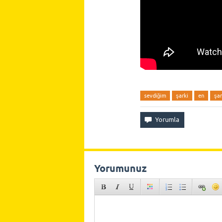
sevdiğim
şarki
en
şar
Yorumunuz