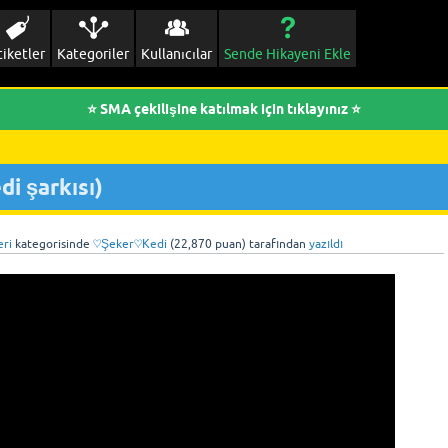
tiketler
Kategoriler
Kullanıcılar
Sende Hikayeni Ekle
⭐ SMA çekilişine katılmak için tıklayınız ⭐
di şarkısı)
eri
kategorisinde
♡Şeker♡Kedi
(
22,870
puan)
tarafından
yazıldı