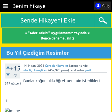
Benim hikaye
Giriş
Sende Hikayeni Ekle
⭐ "Adet Takibi" Uygulamamız Yayında ⭐
Bence denemelisin :)
Bu Yıl Çizdiğim Resimler
14, Nisan, 2021
Gerçek Hikayeler
kategorisinde
+15
~twilight~mylife~
(
457,920
puan)
tarafından
yazıldı
oy
Bunlar çoğunlukla öğretmenimin istedikleri
317
gösterim
1