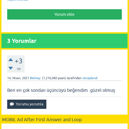
3
Yorumlar
+3
oy
14, Nisan, 2021
Belinay.
(
1,216,060
puan)
tarafından
cevaplandı
Ben en çok sondan üçüncüyü beğendim .güzel olmuş
MOBIL Ad After First Answer and Loop