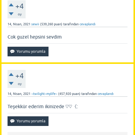
+4
oy
14, Nisan, 2021
sewii
(
539,260
puan)
tarafından
cevaplandı
Cok guzel hepsini sevdim
+4
oy
14, Nisan, 2021
~twilight~mylife~
(
457,920
puan)
tarafından
cevaplandı
Teşekkür ederim ikinizede ♡♡《: