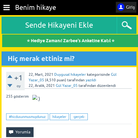
Benim hikaye
Giriş
Sende Hikayeni Ekle
⭐ Hediye Zamanı! Zarbee's Anketine Katıl ⭐
Hiç merak ettiniz mi?
22, Mart, 2021
Duygusal hikayeler
kategorisinde
Gül
+1
Yazar_05
(
4,510
puan)
tarafından
yazıldı
22, Aralık, 2021
Gül Yazar_05
tarafından
düzenlendi
oy
255
gösterim
#hicdusunmusmuydunuz
hikayeler
-gerçek-