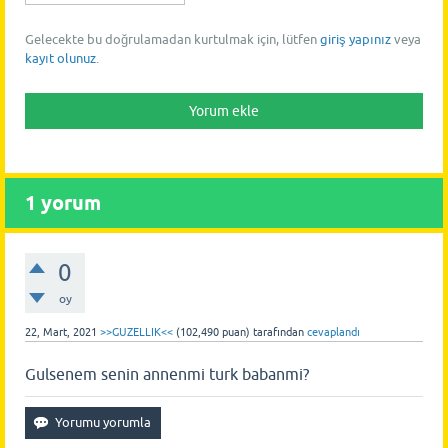
Gelecekte bu doğrulamadan kurtulmak için, lütfen
giriş yapınız
veya
kayıt olunuz
.
1
yorum
0
oy
22, Mart, 2021
>>GUZELLIK<<
(
102,490
puan)
tarafından
cevaplandı
Gulsenem senin annenmi turk babanmi?