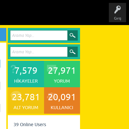
Giriş
7,579
27,971
HIKAYELER
YORUM
23,781
20,091
ALT YORUM
KULLANICI
39
Online Users