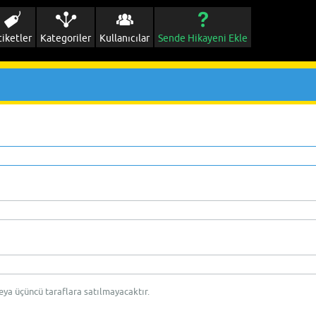
tiketler
Kategoriler
Kullanıcılar
Sende Hikayeni Ekle
eya üçüncü taraflara satılmayacaktır.