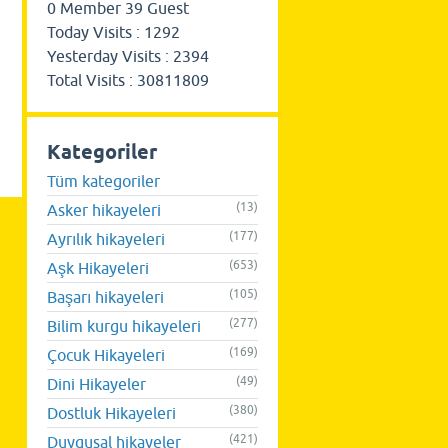
0
Member
39
Guest
Today Visits :
1292
Yesterday Visits :
2394
Total Visits :
30811809
Kategoriler
Tüm kategoriler
(13)
Asker hikayeleri
(177)
Ayrılık hikayeleri
(653)
Aşk Hikayeleri
(105)
Başarı hikayeleri
(277)
Bilim kurgu hikayeleri
(169)
Çocuk Hikayeleri
(49)
Dini Hikayeler
(380)
Dostluk Hikayeleri
(421)
Duygusal hikayeler