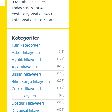
0
Member
20
Guest
Today Visits :
904
Yesterday Visits :
2453
Total Visits :
30817038
Kategoriler
Tüm kategoriler
(13)
Asker hikayeleri
(177)
Ayrılık hikayeleri
(653)
Aşk Hikayeleri
(105)
Başarı hikayeleri
(277)
Bilim kurgu hikayeleri
(169)
Çocuk Hikayeleri
(49)
Dini Hikayeler
(380)
Dostluk Hikayeleri
(421)
Duygusal hikayeler