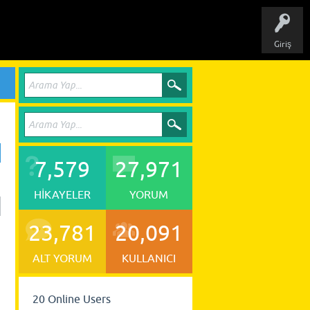
Giriş
7,579
27,971
HIKAYELER
YORUM
23,781
20,091
ALT YORUM
KULLANICI
20
Online Users