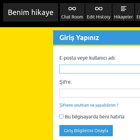
Benim hikaye
Chat Room
Edit History
Hikayeler
E
Giriş Yapınız
E-posta veye kullanıcı adı:
Şifre:
Şifremi unuttum ne yapabilirim ?
Bu bilgisayarda beni hatırla